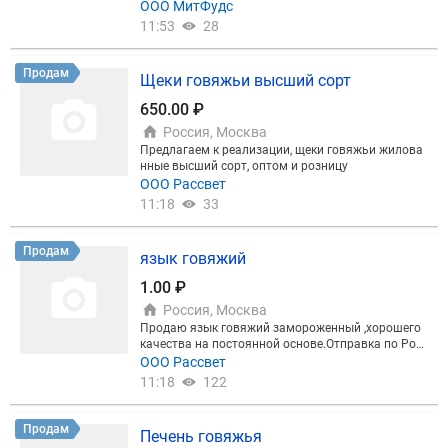
Продам
Печень говяжья
300.00 ₽
Россия, Москва
Предлагаем к реализации говяжью печень,хорош
его качества,с отправкой по РФ,объемы
ООО Рассвет
11:18
65
1
2
3
…
316