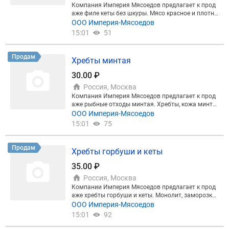
Компания Империя Мясоедов предлагает к прод
аже филе кеты без шкуры. Мясо красное и плотно
е. Заморозка, вес коробки 11 кг. Отгрузка от 10 то
ООО Империя-Мясоедов
нн. Цена 395 руб/кг. Безнал, НДС, Меркурий. Само
15:01
51
вывоз с Екатеринбурга или доставка транспортн
ой компанией
Продам
Хребты минтая
30.00 ₽
Россия, Москва
Компания Империя Мясоедов предлагает к прод
аже рыбные отходы минтая. Хребты, кожа минта
я. Заморозка. Хребты вес блока 17 кг, кожа вес бл
ООО Империя-Мясоедов
ока 20 кг. Продажа под накопление от 5 тонн. Пр
15:01
75
оизводство находится в Московской обл. Цена хр
ебты 30 руб/кг, кожа 15 руб/кг. Предоплата, безна
л, НДС, Меркурий. Самовывоз со склада в Москов
Продам
Хребты горбуши и кеты
ской обл. или доставка транспортной компанией.
35.00 ₽
Россия, Москва
Компании Империя Мясоедов предлагает к прод
аже хребты горбуши и кеты. Монолит, заморозка,
блоки. От 20 тонн. Цена 35₽/кг. Самовывоз с Екат
ООО Империя-Мясоедов
еринбурга или доставка транспортной компание
15:01
92
й.