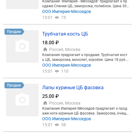
Компания "Империя - Мясоедов" предлагает к пр
одаже Спинки ЦБ, заморозка, полиблок. Цена 30
руб/кг. Отгружаем от 20 тонн. Безнал, НДС, Мерку
ООО Империя-Мясоедов
рий. Отгрузка со склада в Москве и области
15:01
75
Продам
Трубчатая кость ЦБ
18.00 ₽
Россия, Москва
Компания предлагает к продаже: Трубчатая кост
ь ЦБ, заморозка, монолит, коробки. Цена 18 руб.
нал. Минимальный объём покупки от 10 тонн. Са
ООО Империя-Мясоедов
мовывоз со склада в Москве.
15:01
110
Продам
Лапы куриные ЦБ фасовка
25.00 ₽
Россия, Москва
Компания Империя Мясоедов предлагает к прод
аже ноги куриные ЦБ фасовка. Заморозка, очище
нные, без жёлтой кожи, фасовка по 1 кг, в коробке
ООО Империя-Мясоедов
6 вложений. Коробка 12 кг. Отгрузка от 20 тонн. Ц
15:01
58
ена 25 руб/кг. НДС, Меркурий. Не для экспорта. С
амовывоз с Брянска или доставка транспортной