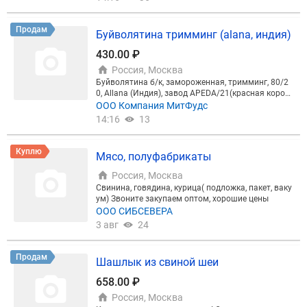
0, Allana (Индия), завод APEDA/21(красная короб
ка), свободная реализация, дата выработки 02/0
ООО Компания МитФудс
3/2026 Вес коробки: ~20 кг Срок годности: 24 мес
14:16
13
яца Базис поставки: склад продавца г.Санкт-Пете
рбург, г.Москва
Куплю
Мясо, полуфабрикаты
Россия, Москва
Свинина, говядина, курица( подложка, пакет, ваку
ум) Звоните закупаем оптом, хорошие цены
ООО СИБСЕВЕРА
3 авг
24
Продам
Шашлык из свиной шеи
658.00 ₽
Россия, Москва
Классика шашлычного меню! Cочная свиная шея
в авторском маринаде, промаринованная в ваку
умном массажёре для глубокого проникновения
ИП Кострыкин Николай Михайлович
специй. Калиброванные куски обеспечивают рав
5 авг
18
номерную прожарку, минимальную ужарку и стаб
ильный выход готовой порции. Идеальный выбо
р для шашлычных, ресторанов и выездного кейте
Продам
Каре 8 рёбер
ринга.