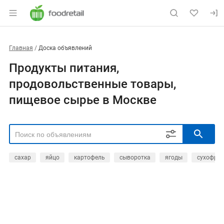
Главная
Доска объявлений
Продукты питания,
продовольственные товары,
пищевое сырье в Москве
сахар
яйцо
картофель
сыворотка
ягоды
сухофру
РЕГИОН
Выбрать регион
ТИП СДЕЛКИ
Все
Продам
Куплю