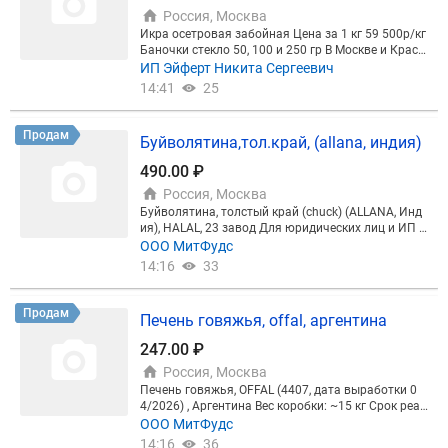
Продам
Буйволятина,тол.край, (allana, индия)
490.00 ₽
Россия, Москва
Буйволятина, толстый край (chuck) (ALLANA, Инд
ия), НАLAL, 23 завод Для юридических лиц и ИП с
основным кодом ОКВЭД 10.13.1-10.13.6, 10.86.3 Д
ООО MитФудс
ата выработки: 10/2025 Cрок годности: 2 года Ве
14:16
33
с коробки: cтандартная коробка 20 кг Базис пост
авки: склад продавца СПб, склад Москва
Продам
Печень говяжья, offal, аргентина
247.00 ₽
Россия, Москва
Печень говяжья, OFFAL (4407, дата выработки 0
4/2026) , Аргентина Вес коробки: ~15 кг Срок реал
изации: 1,5 года Базис поставки: склад продавца,
ООО MитФудс
г.Москва, г.Санкт-Петербург
14:16
36
Продам
Буйволятина тримминг (alana, индия)
430.00 ₽
Россия, Москва
Буйволятина б/к, замороженная, тримминг, 80/2