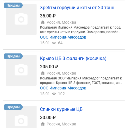
Продам
Хребты горбуши и кеты от 20 тонн
35.00 ₽
Россия, Москва
Компания Империя Мясоедов предлагает к прод
аже хребты кеты и горбуши. Заморозка, полибло
к. Хребты/плавники в соотношении 70/30 в обще
ООО Империя-Мясоедов
м объеме в 20 тонных. Под накопление, срок нако
15:01
64
пление 20 тонн 1-1.5 недели. Цена 35 руб/кг. Само
вывоз с Свердловской обл.
Продам
Крыло ЦБ 3 фаланги (косичка)
205.00 ₽
Россия, Москва
Компания ООО "Империя Мясоедов" предлагает к
продаже: Крыло ЦБ 3 фаланги, ГОСТ, косичка, зам
орозка. Фасовка в коробках по 12 кг. Цена 205 ру
ООО Империя-Мясоедов
б. Самовывоз со склада в Москве.
15:01
102
Продам
Спинки куриные ЦБ
30.00 ₽
Россия, Москва