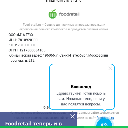
ТОВАРЫ И УСЛУГИ
Размещение рекламы
Каталог компаний
Напитки, соки, вода
Публичная оферта
Новости рынка
Услуги
Контактная информация
Форум
Оборудование для пищепрома
Foodretail.ru – Сервис для закупок и продаж
продукции
Политика обработки персональных данных
Вакансии
агропромышленного комплекса и продуктов питания
оптом.
Тара и упаковка
Для СМИ
ООО «М16.ТЕХ»
Блог
Б/у оборудование
ИНН: 7810920111
КПП: 781001001
Вакансии
ОГРН: 1217800084105
Информация о компаниях
Юридический адрес: 196066, г. Санкт-Петербург, Московский
проспект, д. 212
Карта объявлений
Мы в соцсетях:
Всеволод
Здравствуйте! Готов помочь
вам. Напишите мне, если у
Счетчики, авторское право, логотипы
вас появятся вопросы.
© 2008‑2026 ООО “М16.Тех”.
Использование информации, размещенной на данном сайте, допускается
только при размещении активной гиперссылки на сайт
foodretail.ru
Foodretail теперь и в