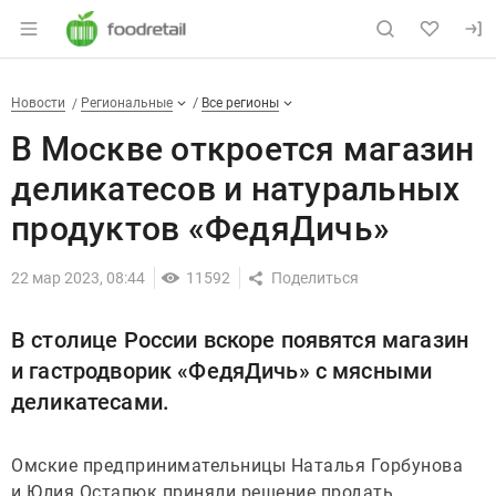
Раздел навигации по сайту foodretail.r
В Москве откроется магазин 
Новости
Разделы
Новости
Региональные
Все регионы
В Москве откроется магазин
деликатесов и натуральных
продуктов «ФедяДичь»
22 мар 2023, 08:44
11592
В столице России вскоре появятся магазин
и гастродворик «ФедяДичь» с мясными
деликатесами.
Омские предпринимательницы Наталья Горбунова
и Юлия Остапюк приняли решение продать