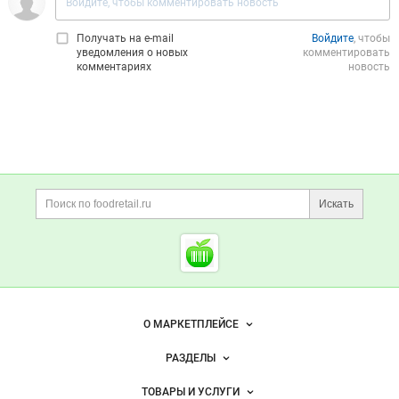
Получать на e‑mail
Войдите
, чтобы
уведомления о новых
комментировать
комментариях
новость
Дополнительная информация
Поиск по сайту и ссы
Искать
Cсылки на полезные проект
Foodretail.ru
— продукты
питания
Важные разделы и контакты
Навигация по сайту
О МАРКЕТПЛЕЙСЕ
Новости Foodretail.ru
РАЗДЕЛЫ
Услуги и цены
Объявления
ТОВАРЫ И УСЛУГИ
Размещение рекламы