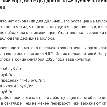
сший сорт, без НДС) достигла 45 рублей за кил
ля.
что нет оснований для дальнейшего роста цен на моло
нков отметил, что рынок находится в равновесии, и в 
же небольшого снижения цен. Участники конференции 
наблюдали дефицита молока.
роизводства молока в сельскохозяйственных организац
 в июле рост составил 4,8%. Опрос пользователей Dairy
олока в конце сентября 2025 года варьируются:
46 руб./кг.
руб./кг.
 пределах 44-45 руб./кг.
я ниже 43 руб./кг.
руб./кг.
еработчики отмечают, что действующие цены обеспечив
 в сентябре. Тем не менее, переработчики выражают о