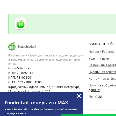
Дополнительная информация
Cсылки на полезные проекты
Foodretail.ru
— продукты
питания
Важные разделы и контакты
Навигация п
О МАРКЕТПЛЕЙС
Новости Foodretail
Foodretail.ru – Сервис для закупок и продаж
продукции
Услуги и цены
агропромышленного комплекса и продуктов питания
оптом.
Размещение рекл
ООО «М16.ТЕХ»
Публичная оферт
ИНН: 7810920111
КПП: 781001001
Контактная инфо
ОГРН: 1217800084105
Политика обрабо
Юридический адрес: 196066, г. Санкт-Петербург,
данных
Московский проспект, д. 212
Для СМИ
Foodretail теперь и в MAX
Канал Foodretail.ru в MAX — бесплатные объявления
о продаже мяса
© 2008‑2026 ООО “М16.Тех”.