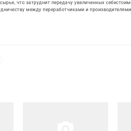
сырье, что затруднит передачу увеличенных себестоим
удничеству между переработчиками и производителями
Иллюстрация новости
Иллюст