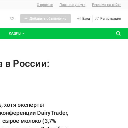
О сайте
О проекте
Платные услуги
Реклама на сайте
Добавить объявление
Вход
Регистрация
КАДРЫ
сты
Все вакансии
ия осенней коррекции цен
Все резюме
 в России:
, хотя эксперты
онференции DairyTrader,
а сырое молоко (3,7%