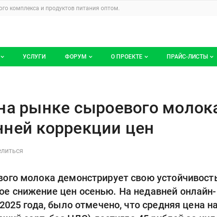
u
го комплекса и продуктов питания
оптом.
УСЛУГИ
ФОРУМ
О ПРОЕКТЕ
ПРАЙС-ЛИСТЫ
ге компаний
Все темы
Блог
Мои прайс-ли
евого молока в России: Ожидан
компаний
Избранные
Услуги проекта
на рынке сыроевого молока
 размещение
С моим участием
О проекте
ней коррекции цен
Контакты
Публичная оферта
ого молока демонстрирует свою устойчивость
Реклама на сайте
 снижение цен осенью. На недавней онлайн-к
2025 года, было отмечено, что средняя цена н