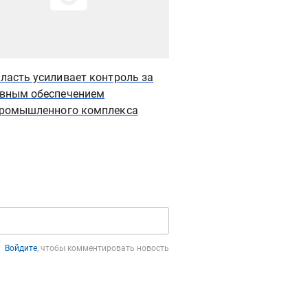
ласть усиливает контроль за
Фермеры предлагают 
вным обеспечением
ответственность за п
ромышленного комплекса
сельхозземли
Войдите
, чтобы комментировать новость