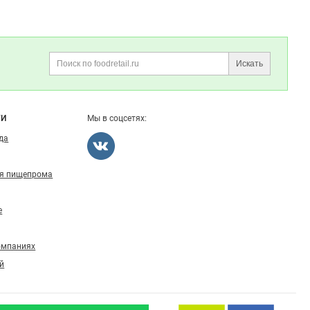
Искать
Поиск
ГИ
Мы в соцсетях:
ода
ля пищепрома
е
омпаниях
й