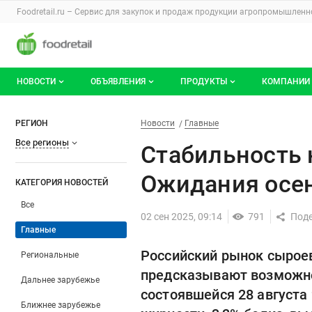
Раздел навигации по сайту foodretail.r
Foodretail.ru – Сервис для закупок и продаж
продукции агропромышленно
Авторизация и меню пользователя
Навигация по разделам сайта foodretail.ru
НОВОСТИ
ОБЪЯВЛЕНИЯ
ПРОДУКТЫ
КОМПАНИИ
Новости рынка
Все объявления
О каталоге брендов
О катало
Стабильность на рынке сыро
Фильтры
Новости
Разделы
РЕГИОН
Новости
Главные
Все регионы
Документы
Мои объявления
Продукты питания
Каталог 
Стабильность 
Мои продукты и напитки
Премиум
Ожидания осен
КАТЕГОРИЯ НОВОСТЕЙ
Все
02 сен 2025, 09:14
791
Главные
Российский рынок сыроев
Региональные
предсказывают возможное
Дальнее зарубежье
состоявшейся 28 августа 
Ближнее зарубежье