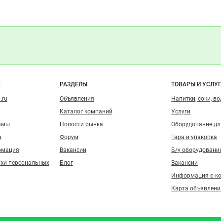
о сайту
Е
РАЗДЕЛЫ
ТОВАРЫ И УСЛУ
.ru
Объявления
Напитки, соки, в
Каталог компаний
Услуги
амы
Новости рынка
Оборудование д
а
Форум
Тара и упаковка
рмация
Вакансии
Б/у оборудовани
тки персональных
Блог
Вакансии
Информация о к
Карта объявлени