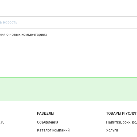
ения о новых комментариях
о сайту
Е
РАЗДЕЛЫ
ТОВАРЫ И УСЛУ
.ru
Объявления
Напитки, соки, в
Каталог компаний
Услуги