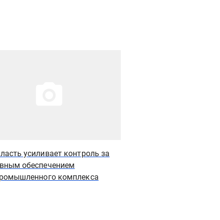
рация новости
Иллюстрация новости
ласть усиливает контроль за
Фермеры предлагают 
вным обеспечением
ответственность за п
ромышленного комплекса
сельхозземли