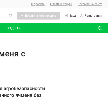
О сайте
О проекте
Платные услуги
Реклама на сайте
Добавить объявление
Вход
Регистрация
КАДРЫ
сты
Все вакансии
нием системы "Аргус-Фито"
Все резюме
меня с
я агробезопасности
енного ячменя без