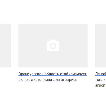
Иллюстрация новости
Иллюст
Оренбургская область стабилизирует
Леноб
рынок дизтоплива для аграриев
топли
агроп