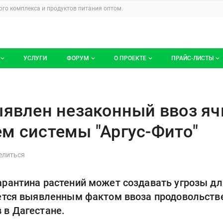
u
го комплекса и продуктов питания
оптом.
УСЛУГИ
ФОРУМ
О ПРОЕКТЕ
ПРАЙС-ЛИСТЫ
ге компаний
Все темы
Блог
Мои прайс-ли
ный ввоз ячменя с использова
компаний
Избранные
Услуги проекта
ыявлен незаконный ввоз яч
 размещение
С моим участием
О проекте
м системы "Аргус-Фито"
Контакты
Публичная оферта
рантина растений может создавать угрозы дл
Реклама на сайте
ется выявленным фактом ввоза продовольств
 в Дагестане.