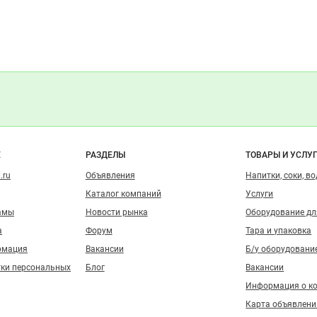
о сайту
Е
РАЗДЕЛЫ
ТОВАРЫ И УСЛУ
.ru
Объявления
Напитки, соки, в
Каталог компаний
Услуги
амы
Новости рынка
Оборудование д
а
Форум
Тара и упаковка
рмация
Вакансии
Б/у оборудовани
тки персональных
Блог
Вакансии
Информация о к
Карта объявлени