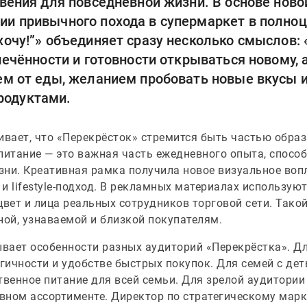
овения для повседневной жизни. В основе нов
ии привычного похода в супермаркет в полно
хочу!”» объединяет сразу несколько смыслов:
лечённости и готовности открываться новому, 
ем от еды, желанием пробовать новые вкусы 
одуктами.
вает, что «Перекрёсток» стремится быть частью образ
питание — это важная часть ежедневного опыта, способ 
зни. Креативная рамка получила новое визуальное во
и lifestyle-подход. В рекламных материалах использу
ет и лица реальных сотрудников торговой сети. Такой
ой, узнаваемой и близкой покупателям.
вает особенности разных аудиторий «Перекрёстка». Д
огичности и удобстве быстрых покупок. Для семей с де
твенное питание для всей семьи. Для зрелой аудитории
вном ассортименте. Директор по стратегическому марк