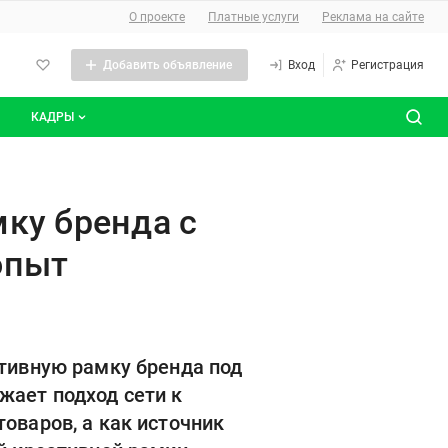
О сайте
О проекте
Платные услуги
Реклама на сайте
Добавить объявление
Вход
Регистрация
КАДРЫ
сты
Все вакансии
ом на эмоции и гастрономичес
Все резюме
ку бренда с
опыт
ативную рамку бренда под
жает подход сети к
оваров, а как источник