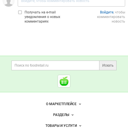
Получать на e‑mail
Войдите
, чтобы
уведомления о новых
комментировать
комментариях
новость
Дополнительная информация
Поиск по сайту и ссы
Искать
Cсылки на полезные проект
Foodretail.ru
— продукты
питания
Важные разделы и контакты
Навигация по сайту
О МАРКЕТПЛЕЙСЕ
Новости Foodretail.ru
РАЗДЕЛЫ
Услуги и цены
Объявления
ТОВАРЫ И УСЛУГИ
Размещение рекламы