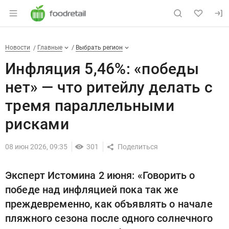
Раздел навигации по сайту foodretail.r
Инфляция 5,46%: «победы нет
Новости
Разделы
Новости
Главные
Выбрать регион
Инфляция 5,46%: «победы
нет» — что ритейлу делать с
тремя параллельными
рисками
08 июн 2026, 09:35
301
Эксперт Истомина 2 июня: «Говорить о
победе над инфляцией пока так же
преждевременно, как объявлять о начале
пляжного сезона после одного солнечного