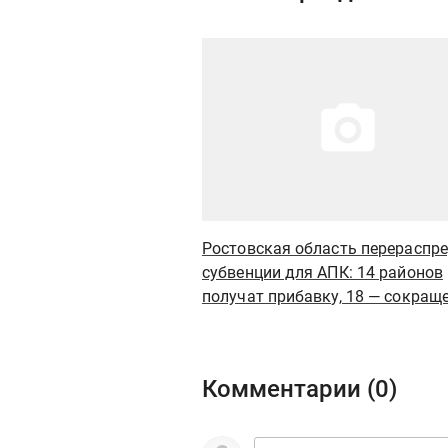
Иллюстрация новости
Ростовская область перераспр
субвенции для АПК: 14 районов
получат прибавку, 18 — сокращ
Комментарии (
0
)