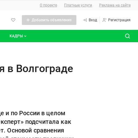
О сайте
О проекте
Платные услуги
Реклама на сайте
Добавить объявление
Вход
Регистрация
КАДРЫ
сты
Все вакансии
дорожали практически вдвое
Все резюме
я в Волгограде
е и по России в целом
ксперт» подсчитала как
т. Основой сравнения