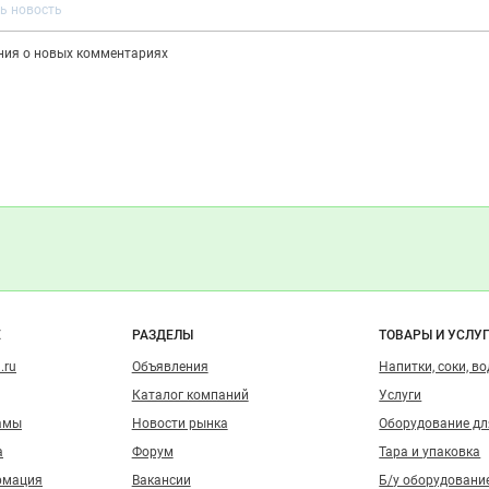
ения о новых комментариях
о сайту
Е
РАЗДЕЛЫ
ТОВАРЫ И УСЛУ
.ru
Объявления
Напитки, соки, в
Каталог компаний
Услуги
амы
Новости рынка
Оборудование д
а
Форум
Тара и упаковка
рмация
Вакансии
Б/у оборудовани