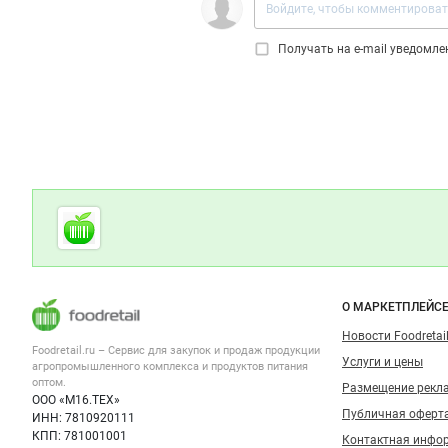
Получать на e‑mail уведомл
Дополнительная информация
Cсылки на полезные проекты
Foodretail.ru
— продукты
питания
Важные разделы и контакты
Навигация п
О МАРКЕТПЛЕЙС
Новости Foodretail
Foodretail.ru – Сервис для закупок и продаж
продукции
Услуги и цены
агропромышленного комплекса и продуктов питания
оптом.
Размещение рекл
ООО «М16.ТЕХ»
Публичная оферт
ИНН: 7810920111
КПП: 781001001
Контактная инфо