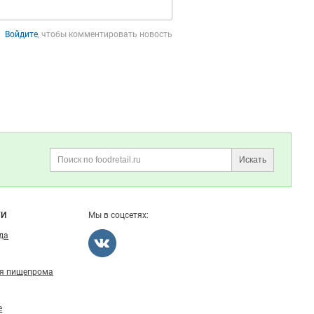
Войдите
, чтобы комментировать новость
Искать
Поиск
ГИ
Мы в соцсетях:
ода
ля пищепрома
е