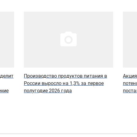
Иллюстрация новости
Иллюст
еделит
Производство продуктов питания в
Акция 
России выросло на 1,3% за первое
потен
ение
полугодие 2026 года
поста