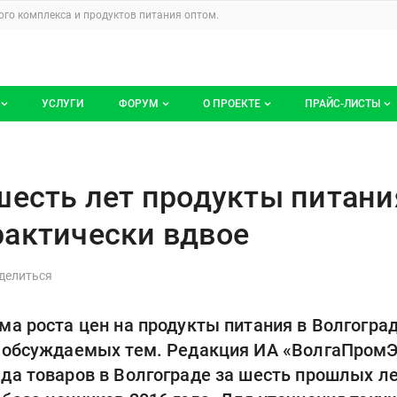
u
го комплекса и продуктов питания
оптом.
УСЛУГИ
ФОРУМ
О ПРОЕКТЕ
ПРАЙС-ЛИСТЫ
ге компаний
Все темы
Блог
Мои прайс-ли
укты питания в Волгограде по
компаний
Избранные
Услуги проекта
шесть лет продукты питани
 размещение
С моим участием
О проекте
актически вдвое
Контакты
Публичная оферта
ма роста цен на продукты питания в Волгоград
Реклама на сайте
х обсуждаемых тем. Редакция ИА «ВолгаПромЭ
да товаров в Волгограде за шесть прошлых ле