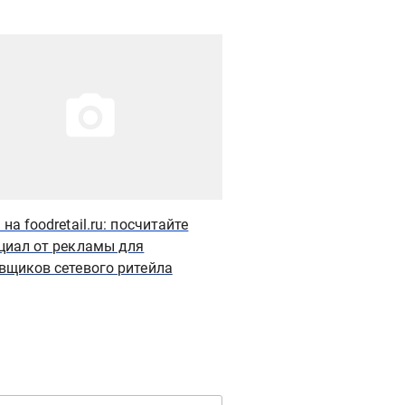
рация новости
Иллюстрация новости
на foodretail.ru: посчитайте
Новый закон упростит
циал от рекламы для
агротуризма на сель
вщиков сетевого ритейла