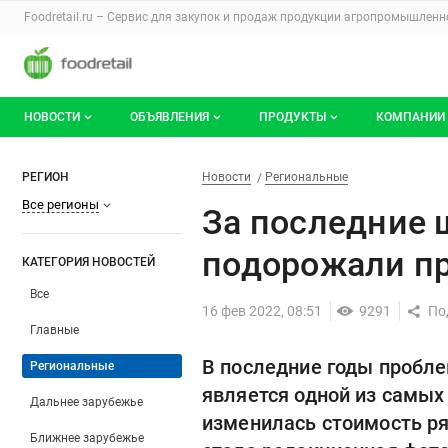
Раздел навигации по сайту foodretail.r
Foodretail.ru – Сервис для закупок и продаж
продукции агропромышленно
Авторизация и меню пользователя
Навигация по разделам сайта foodretail.ru
НОВОСТИ
ОБЪЯВЛЕНИЯ
ПРОДУКТЫ
КОМПАНИИ
Новости рынка
Все объявления
О каталоге брендов
О катало
За последние шесть лет прод
Фильтры
Новости
Разделы
РЕГИОН
Новости
Региональные
Все регионы
Документы
Мои объявления
Продукты питания
Каталог 
За последние 
Мои продукты и напитки
Премиум
подорожали пр
КАТЕГОРИЯ НОВОСТЕЙ
Все
16 фев 2022, 08:51
9291
Главные
В последние годы пробле
Региональные
является одной из самы
Дальнее зарубежье
изменилась стоимость ря
Ближнее зарубежье