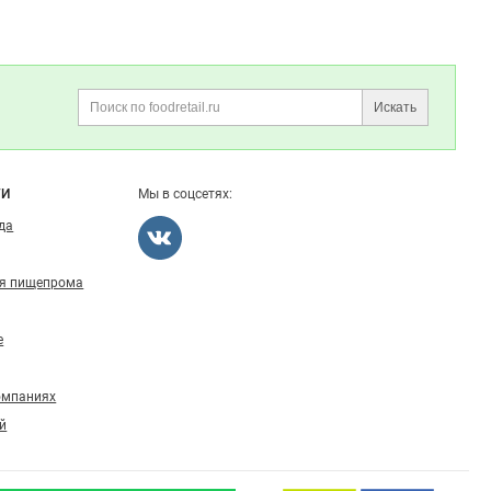
Искать
Поиск
ГИ
Мы в соцсетях:
ода
ля пищепрома
е
омпаниях
й