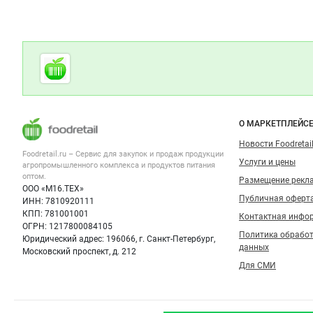
Дополнительная информация
Cсылки на полезные проекты
Foodretail.ru
— продукты
питания
Важные разделы и контакты
Навигация п
О МАРКЕТПЛЕЙС
Новости Foodretail
Foodretail.ru – Сервис для закупок и продаж
продукции
Услуги и цены
агропромышленного комплекса и продуктов питания
оптом.
Размещение рекл
ООО «М16.ТЕХ»
Публичная оферт
ИНН: 7810920111
КПП: 781001001
Контактная инфо
ОГРН: 1217800084105
Политика обрабо
Юридический адрес: 196066, г. Санкт-Петербург,
данных
Московский проспект, д. 212
Для СМИ
Foodretail теперь и в MAX
Канал Foodretail.ru в MAX — бесплатные объявления
о продаже мяса