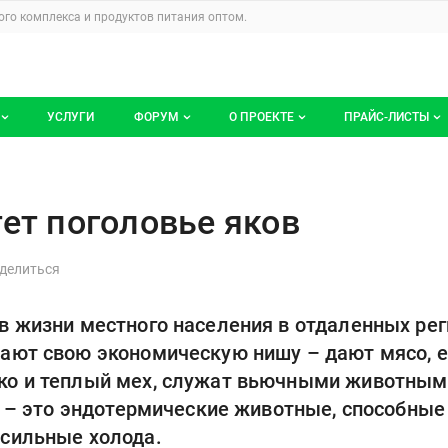
u
го комплекса и продуктов питания
оптом.
УСЛУГИ
ФОРУМ
О ПРОЕКТЕ
ПРАЙС-ЛИСТЫ
ге компаний
Все темы
Блог
Мои прайс-ли
яков
компаний
Избранные
Услуги проекта
тет поголовье яков
 размещение
С моим участием
О проекте
Контакты
в жизни местного населения в отдаленных ре
Публичная оферта
ают свою экономическую нишу – дают мясо, е
Реклама на сайте
ко и теплый мех, служат вьючными животным
ки – это эндотермические животные, способны
 сильные холода.