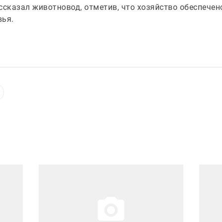
ссказал животновод, отметив, что хозяйство обеспече
вья.
Иллюстрация новости
Иллюст