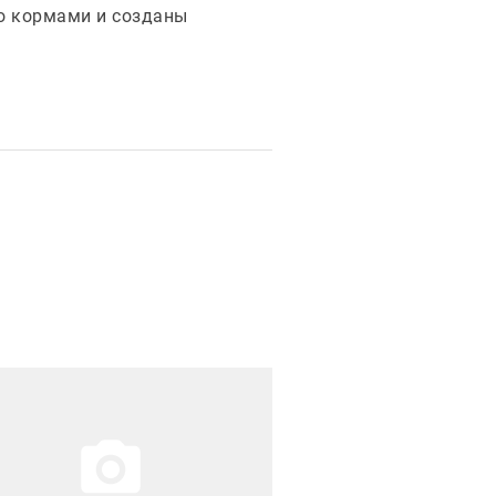
но кормами и созданы
рация новости
Иллюстрация новости