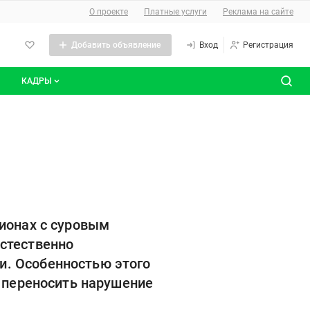
О сайте
О проекте
Платные услуги
Реклама на сайте
Добавить объявление
Вход
Регистрация
КАДРЫ
сты
Все вакансии
Все резюме
гионах с суровым
стественно
и. Особенностью этого
е переносить нарушение