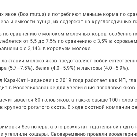
х яков (Bos mutus) и потребляют меньше корма по ср
ера и емкости рубца, их содержат на круглогодичных 
о по сравнению с молоком молочных коров, особенно п
еблется от 5,5 до 7,5% по сравнению с 3,5% в коровьем
сравнению с 3,14% в коровьем молоке.
д лактации молоко яков представляет собой естествен
а (5,7–7,5%), белка (4,0–5,9%) и лактозы (4,0–5,9%).
 Кара-Кат Наданович с 2019 года работает как ИП, гла
ит в Россельхозбанке для увеличения поголовья яков 
асчитывается 80 голов яков, а также свыше 100 голов о
ов крупного рогатого скота. В ходе окотной компании 
 зимовки без потерь, а это результат тщательной подг
 и утеплили кошары. Своевременно провели зооветерин