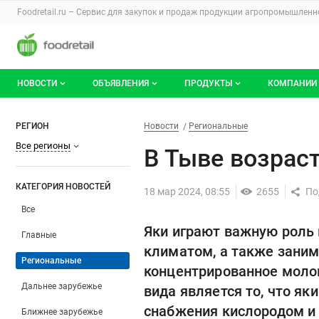
Раздел навигации по сайту foodretail.r
Foodretail.ru – Сервис для закупок и продаж
продукции агропромышленно
Авторизация и меню пользователя
Навигация по разделам сайта foodretail.ru
НОВОСТИ
ОБЪЯВЛЕНИЯ
ПРОДУКТЫ
КОМПАНИИ
Новости рынка
Все объявления
О каталоге брендов
О катало
В Тыве возрастет поголовье 
Фильтры
Новости
Разделы
РЕГИОН
Новости
Региональные
Все регионы
Документы
Мои объявления
Продукты питания
Каталог 
В Тыве возрас
Мои продукты и напитки
Премиум
КАТЕГОРИЯ НОВОСТЕЙ
18 мар 2024, 08:55
2655
Все
Яки играют важную роль 
Главные
климатом, а также заним
Региональные
концентрированное моло
Дальнее зарубежье
вида является то, что я
снабжения кислородом и
Ближнее зарубежье