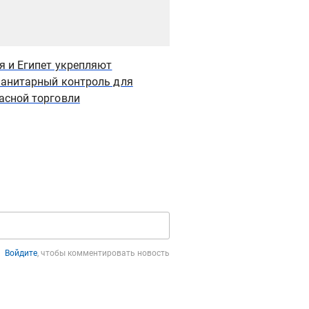
я и Египет укрепляют
Рентабельность "Лент
анитарный контроль для
фоне роста выручки
асной торговли
Войдите
, чтобы комментировать новость