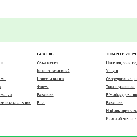
о сайту
Е
РАЗДЕЛЫ
ТОВАРЫ И УСЛУ
.ru
Объявления
Напитки, соки, в
Каталог компаний
Услуги
амы
Новости рынка
Оборудование д
а
Форум
Тара и упаковка
рмация
Вакансии
Б/у оборудовани
тки персональных
Блог
Вакансии
Информация о к
Карта объявлени