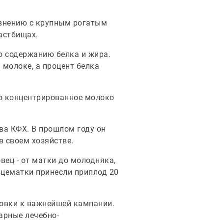
авнению с крупным рогатым
пастбищах.
о содержанию белка и жира.
 молоке, а процент белка
но концентрированное молоко
ва КФХ. В прошлом году он
в своем хозяйстве.
вец - от матки до молодняка,
овцематки принесли приплод 20
отовки к важнейшей кампании.
арные лечебно-