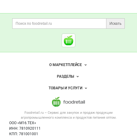
Дополнительная информация
Поиск по сайту и ссы
Искать
Cсылки на полезные проект
Foodretail.ru
— продукты
питания
Важные разделы и контакты
Навигация по сайту
О МАРКЕТПЛЕЙСЕ
Новости Foodretail.ru
РАЗДЕЛЫ
Услуги и цены
Объявления
ТОВАРЫ И УСЛУГИ
Размещение рекламы
Каталог компаний
Напитки, соки, вода
Публичная оферта
Новости рынка
Услуги
Контактная информация
Форум
Foodretail.ru – Сервис для закупок и продаж
продукции
Оборудование для пищепрома
Политика обработки персональных данных
Вакансии
агропромышленного комплекса и продуктов питания
оптом.
Тара и упаковка
Для СМИ
ООО «М16.ТЕХ»
Блог
ИНН: 7810920111
Б/у оборудование
КПП: 781001001