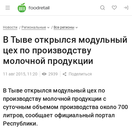
Раздел навигации по сайту foodretail.r
В Тыве открылся модульный ц
Новости
Разделы
Новости
Региональные
Все регионы
В Тыве открылся модульный
цех по производству
молочной продукции
11 авг 2015, 11:20
2939
В Тыве открылся модульный цех по
производству молочной продукции с
суточным объемом производства около 700
литров, сообщает официальный портал
Республики.