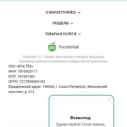
— продукты
питания
Важные разделы и контакты
Навигация по сайту
О МАРКЕТПЛЕЙСЕ
Новости Foodretail.ru
РАЗДЕЛЫ
Услуги и цены
Объявления
ТОВАРЫ И УСЛУГИ
Размещение рекламы
Каталог компаний
Напитки, соки, вода
Публичная оферта
Новости рынка
Услуги
Контактная информация
Форум
Foodretail.ru – Сервис для закупок и продаж
продукции
Оборудование для пищепрома
Политика обработки персональных данных
Вакансии
агропромышленного комплекса и продуктов питания
оптом.
Тара и упаковка
Для СМИ
ООО «М16.ТЕХ»
Блог
ИНН: 7810920111
Б/у оборудование
КПП: 781001001
Вакансии
ОГРН: 1217800084105
Юридический адрес: 196066, г. Санкт-Петербург, Московский
Информация о компаниях
проспект, д. 212
Карта объявлений
Мы в соцсетях:
Всеволод
Здравствуйте! Готов помочь