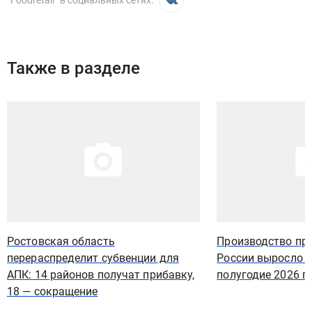
“
Foodretail
” в социальных сетях:
Также в разделе
Иллюстрация новости
Иллюстрация новости
Ростовская область
Производство про
перераспределит субвенции для
России выросло н
АПК: 14 районов получат прибавку,
полугодие 2026 г
18 — сокращение