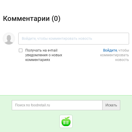
Комментарии (
0
)
Получать на e‑mail
Войдите
, чтобы
уведомления о новых
комментировать
комментариях
новость
Дополнительная информация
Поиск по сайту и ссы
Искать
Cсылки на полезные проект
Foodretail.ru