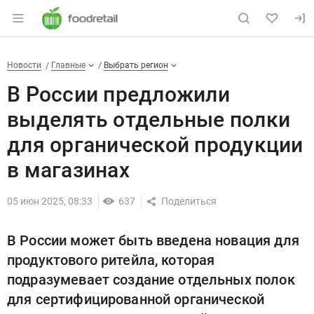
Раздел навигации по сайту foodretail.r
В России предложили выделят
Новости
Разделы
Новости
Главные
Выбрать регион
В России предложили
выделять отдельные полки
для органической продукции
в магазинах
05 июн 2025, 08:33
637
В России может быть введена новация для
продуктового ритейла, которая
подразумевает создание отдельных полок
для сертифицированной органической