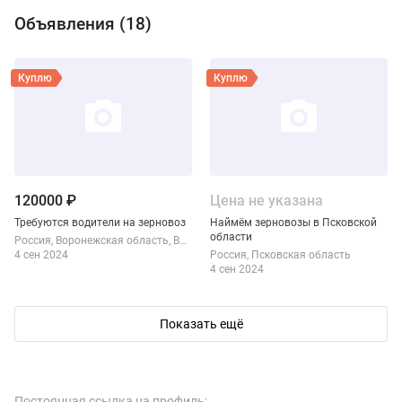
Объявления (
18
)
Виды продукции Зернокорм-Север
Смотреть объявление
Смотреть объявление
Куплю
Куплю
120000 ₽
Цена не указана
Требуются водители на зерновоз
Наймём зерновозы в Псковской
области
Россия
Воронежская область
Воронеж
4 сен 2024
Россия
Псковская область
4 сен 2024
Показать ещё
Смотреть объявление
Смотреть объявление
Куплю
Продам
Постоянная ссылка на профиль: