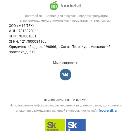
Напитки, соки, вода
Публичная оферта
Новости рынка
Наймём зерновозы в Брянской
Наймём зерновозы в Мордовии
Услуги
Контактная информация
области
22 июл 2024
Форум
Foodretail.ru – Сервис для закупок и продаж
продукции
Россия
Брянская область
Брянск
Оборудование для пищепрома
Политика обработки персональных данных
Вакансии
агропромышленного комплекса и продуктов питания
оптом.
22 июл 2024
Тара и упаковка
Для СМИ
ООО «М16.ТЕХ»
Блог
ИНН: 7810920111
Б/у оборудование
Заказать
КПП: 781001001
Вакансии
ОГРН: 1217800084105
Юридический адрес: 196066, г. Санкт-Петербург, Московский
Информация о компаниях
проспект, д. 212
Карта объявлений
Смотреть объявление
Смотреть объявление
Мы в соцсетях:
Куплю
Продам
Счетчики, авторское право, логотипы
© 2008‑2026 ООО “М16.Тех”.
Цена не указана
Цена не указана
Использование информации, размещенной на данном сайте, допускается
Наймём зерновозы в
Наймём зерновозы в
только при размещении активной гиперссылки на сайт
foodretail.ru
Ярославской области
Нижегородской области
22 июл 2024
Россия
Омская область
Омск
22 июл 2024