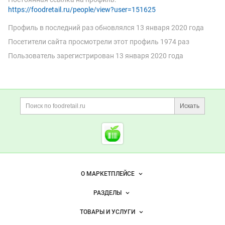
https://foodretail.ru/people/view?user=151625
Профиль в последний раз обновлялся
13 января 2020 года
Цена не указана
Цена не указана
Посетители сайта просмотрели этот профиль 1974 раз
Наймём зерновозы в Рязанской
Наймём зерновозы в
Пользователь зарегистрирован
13 января 2020 года
области
Владимирской области
Россия
Рязанская область
Россия
Владимирская область
4 сен 2024
4 сен 2024
Дополнительная информация
Поиск по сайту и ссы
Заказать
Искать
Cсылки на полезные проект
Foodretail.ru
Смотреть объявление
Смотреть объявление
Продам
Куплю
— продукты
питания
Важные разделы и контакты
Навигация по сайту
О МАРКЕТПЛЕЙСЕ
Новости Foodretail.ru
РАЗДЕЛЫ
Услуги и цены
Объявления
ТОВАРЫ И УСЛУГИ
Размещение рекламы
Каталог компаний
Цена не указана
Цена не указана