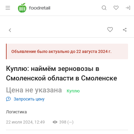
Раздел навигации по сайту foodretail.r
Объявление: Куплю: наймём зе
Информация о объявлении
Навигация и управление объявлением
Назад к списку объявлений
Объявление было актуально до
22 августа 2024 г.
Куплю: наймём зерновозы в
Смоленской области в Смоленске
Цена не указана
Куплю
Запросить цену
Логистика
22 июля 2024, 12:49
398 (—)