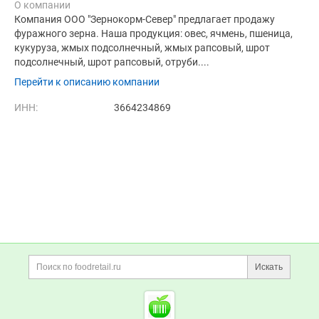
О компании
Компания ООО "Зернокорм-Север" предлагает продажу
фуражного зерна. Наша продукция: овес, ячмень, пшеница,
кукуруза, жмых подсолнечный, жмых рапсовый, шрот
подсолнечный, шрот рапсовый, отруби....
Перейти к описанию компании
ИНН:
3664234869
Дополнительная информация
Поиск по сайту и ссы
Искать
Cсылки на полезные проект