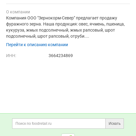
О компании
Компания ООО "Зернокорм-Север" предлагает продажу
фуражного зерна. Наша продукция: овес, ячмень, пшеница,
кукуруза, жмых подсолнечный, жмых рапсовый, шрот
подсолнечный, шрот рапсовый, отруби....
Перейти к описанию компании
ИНН:
3664234869
Дополнительная информация
Поиск по сайту и ссы
Искать