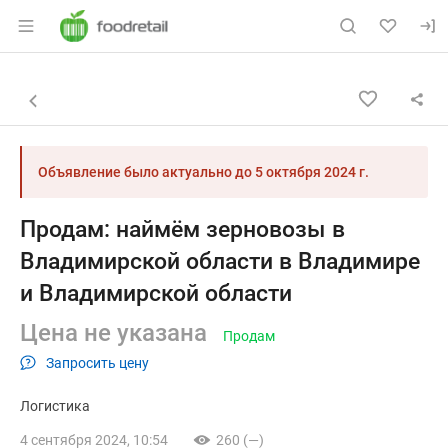
Раздел навигации по сайту foodretail.r
Объявление: Продам: наймём 
Информация о объявлении
Навигация и управление объявлением
Назад к списку объявлений
Объявление было актуально до
5 октября 2024 г.
Продам: наймём зерновозы в
Владимирской области в Владимире
и Владимирской области
Цена не указана
Продам
Запросить цену
Логистика
4 сентября 2024, 10:54
260 (—)