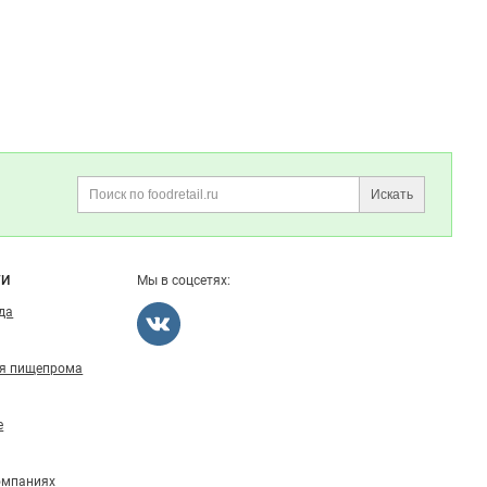
Искать
Поиск
ГИ
Мы в соцсетях:
ода
ля пищепрома
е
омпаниях