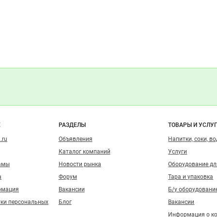
о сайту
Е
РАЗДЕЛЫ
ТОВАРЫ И УСЛУ
.ru
Объявления
Напитки, соки, в
Каталог компаний
Услуги
амы
Новости рынка
Оборудование д
а
Форум
Тара и упаковка
рмация
Вакансии
Б/у оборудовани
тки персональных
Блог
Вакансии
Информация о к