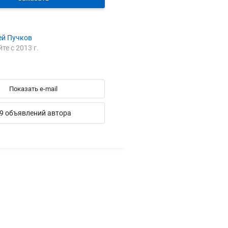
ей Пучков
йте с 2013 г.
а
Показать e-mail
9 объявлений автора