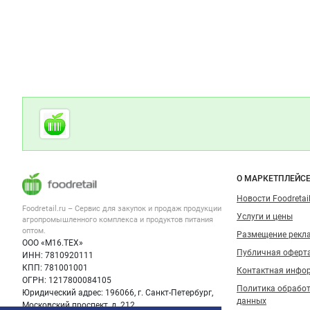
Дополнительная информация
Cсылки на полезные проекты
Foodretail.ru
— продукты
питания
Важные разделы и контакты
Навигация п
О МАРКЕТПЛЕЙС
Новости Foodretail
Foodretail.ru – Сервис для закупок и продаж
продукции
Услуги и цены
агропромышленного комплекса и продуктов питания
оптом.
Размещение рекл
ООО «М16.ТЕХ»
Публичная оферт
ИНН: 7810920111
КПП: 781001001
Контактная инфо
ОГРН: 1217800084105
Политика обрабо
Юридический адрес: 196066, г. Санкт-Петербург,
данных
Московский проспект, д. 212