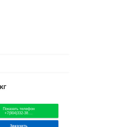
кг
Показать телефон
+7(904)332-38....
Заказать