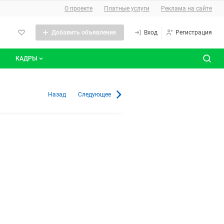
О сайте
О проекте
Платные услуги
Реклама на сайте
Добавить объявление
Вход
Регистрация
КАДРЫ
сты
Все вакансии
Санкт-Петербурге
Назад
Следующее
Все резюме