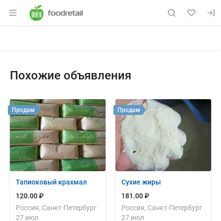
Раздел навигации по сайту foodretail.r
Объявление: Продам: мальтоде
Информация о объявлении
Навигация и управление объявлением
Похожие объявления
Продам
Продам
Тапиоковый крахмал
Сухие жиры
120.00 ₽
181.00 ₽
Россия, Санкт-Петербург
Россия, Санкт-Петербург
27 июл
27 июл