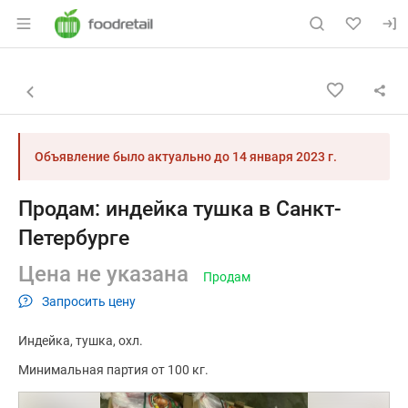
Раздел навигации по сайту foodretail.r
Объявление: Продам: индейка 
Информация о объявлении
Навигация и управление объявлением
Назад к списку объявлений
Объявление было актуально до
14 января 2023 г.
Продам: индейка тушка в Санкт-
Петербурге
Цена не указана
Продам
Запросить цену
Индейка
тушка
охл.
Минимальная партия от 100 кг.