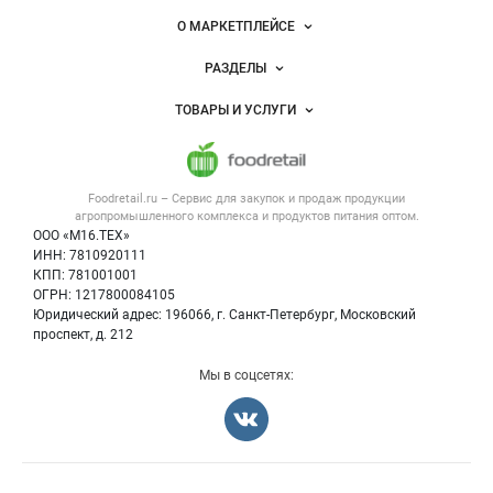
питания
Важные разделы и контакты
Навигация по сайту
О МАРКЕТПЛЕЙСЕ
Новости Foodretail.ru
РАЗДЕЛЫ
Услуги и цены
Объявления
ТОВАРЫ И УСЛУГИ
Размещение рекламы
Каталог компаний
Напитки, соки, вода
Публичная оферта
Новости рынка
Услуги
Контактная информация
Форум
Foodretail.ru – Сервис для закупок и продаж
продукции
Оборудование для пищепрома
Политика обработки персональных данных
Вакансии
агропромышленного комплекса и продуктов питания
оптом.
Тара и упаковка
Для СМИ
ООО «М16.ТЕХ»
Блог
ИНН: 7810920111
Б/у оборудование
КПП: 781001001
Вакансии
ОГРН: 1217800084105
Юридический адрес: 196066, г. Санкт-Петербург, Московский
Информация о компаниях
проспект, д. 212
Карта объявлений
Мы в соцсетях: