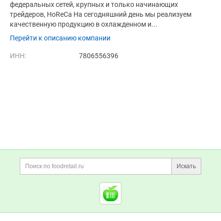
федеральных сетей, крупных и только начинающих
трейдеров, HoReCa На сегодняшний день мы реализуем
качественную продукцию в охлажденном и...
Перейти к описанию компании
ИНН:
7806556396
Дополнительная информация
Поиск по сайту и ссы
Искать
Cсылки на полезные проект
Foodretail.ru
— продукты