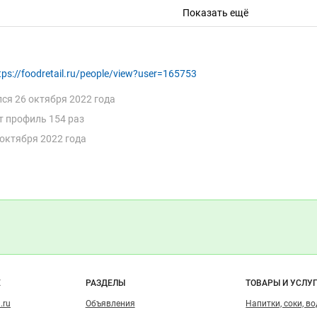
Показать ещё
Смотреть объявление
Продам
tps://foodretail.ru/people/view?user=165753
лся
26 октября 2022 года
т профиль 154 раз
 октября 2022 года
Цена не указана
Окорок свиной охлажденный
Россия
Санкт-Петербург
5 дек 2022
Заказать
о сайту
Е
РАЗДЕЛЫ
ТОВАРЫ И УСЛУ
.ru
Объявления
Напитки, соки, в