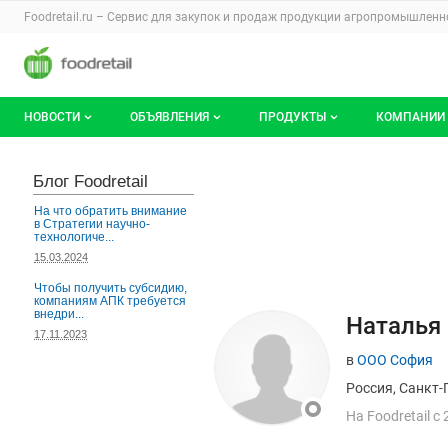
Раздел навигации по сайту foodretail.r
Foodretail.ru – Сервис для закупок и продаж
продукции агропромышленно
Авторизация и меню пользователя
Навигация по разделам сайта foodretail.ru
НОВОСТИ
ОБЪЯВЛЕНИЯ
ПРОДУКТЫ
КОМПАНИИ
Новости рынка
Все объявления
О каталоге брендов
О катало
Блог Foodretail
Документы
Мои объявления
Продукты питания
Каталог 
На что обратить внимание
в Стратегии научно-
технологиче...
Мои продукты и напитки
Премиум
15.03.2024
Чтобы получить субсидию,
компаниям АПК требуется
внедри...
Страница польз
Данные пользовате
Наталья
17.11.2023
в
ООО София
Россия, Санкт-
На
F
oodretail с