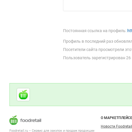
Смотреть объявление
Продам
Постоянная ссылка на профиль:
ht
Профиль в последний раз обновля
Посетители сайта просмотрели это
Пользователь зарегистрирован
26
Цена не указана
Шейка свиная охлажденная
Россия
Санкт-Петербург
Дополнительная информация
5 дек 2022
Cсылки на полезные проекты
Заказать
Foodretail.ru
— продукты
питания
Важные разделы и контакты
Навигация п
О МАРКЕТПЛЕЙС
Новости Foodretail
Foodretail.ru – Сервис для закупок и продаж
продукции