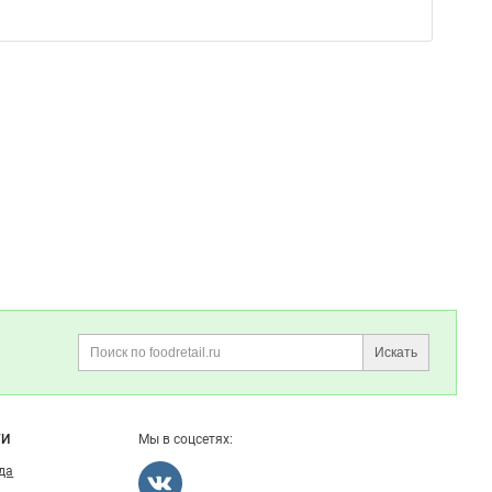
Искать
Поиск
ГИ
Мы в соцсетях:
ода