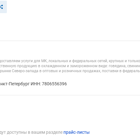
едоставляем услуги для МК, локальных и федеральных сетей, крупных и тол
твенную продукцию в охлажденном и замороженном виде: говядина, свинина, 
 рынке Северо-запада в оптовых и розничных продажах, поставки в федерал
анкт-Петербург ИНН: 7806556396
дут доступны в вашем разделе
прайс-листы