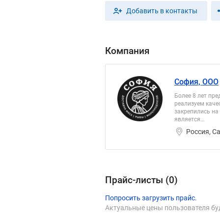
Добавить в контакты
Компания
София, ООО
Более 8 лет пр
реализуем качес
закрепились на
является...
Россия, С
Прайс-листы (
0
)
Попросить загрузить прайс.
Актуальные цены пользователя бу