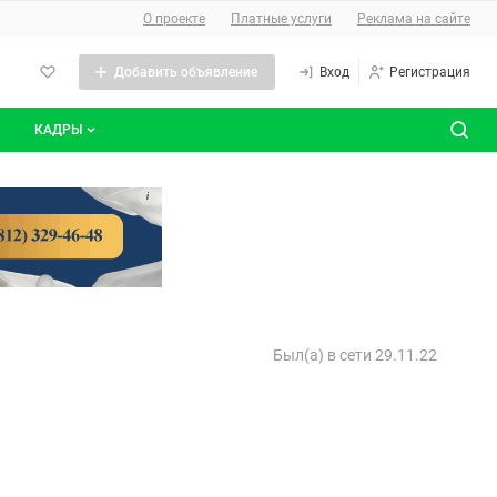
О сайте
О проекте
Платные услуги
Реклама на сайте
Добавить объявление
Вход
Регистрация
КАДРЫ
сты
Все вакансии
i
Все резюме
Был(а) в сети 29.11.22