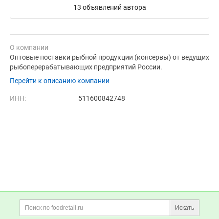
13 объявлений автора
О компании
Оптовые поставки рыбной продукции (консервы) от ведущих
рыбоперерабатывающих предприятий России.
Перейти к описанию компании
ИНН:
511600842748
Дополнительная информация
Поиск по сайту и ссы
Искать