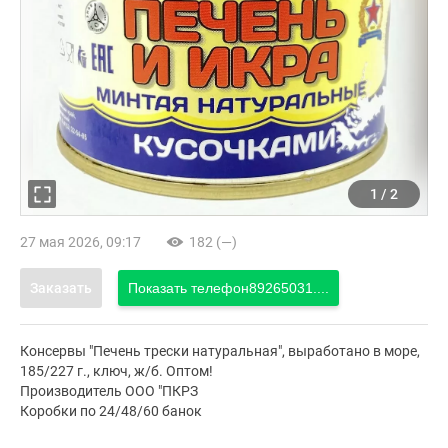
1
/
2
27 мая 2026, 09:17
182 (—)
Заказать
Показать телефон
89265031....
Консервы "Печень трески натуральная", выработано в море,
185/227 г., ключ, ж/б. Оптом!
Производитель ООО "ПКРЗ
Коробки по 24/48/60 банок