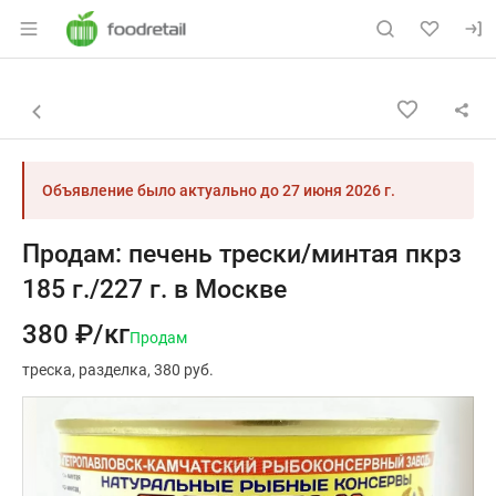
Раздел навигации по сайту foodretail.r
Объявление: Продам: печень тр
Информация о объявлении
Навигация и управление объявлением
Назад к списку объявлений
Объявление было актуально до
27 июня 2026 г.
Продам: печень трески/минтая пкрз
185 г./227 г. в Москве
380 ₽/кг
Продам
треска
разделка
380 руб.