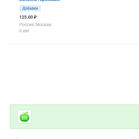
Добавки
125.00 ₽
Россия, Москва
6 авг
Дополнительная информация
Cсылки на полезные проекты
Foodretail.ru
— продукты
питания