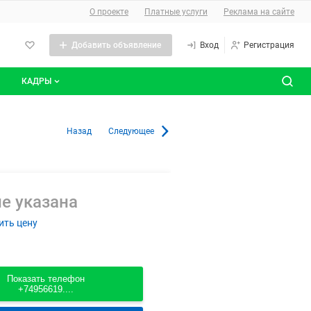
О сайте
О проекте
Платные услуги
Реклама на сайте
Добавить объявление
Вход
Регистрация
КАДРЫ
сты
Все вакансии
 в Москве
Назад
Следующее
Все резюме
е указана
ить цену
Показать телефон
+74956619....