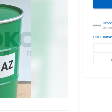
Серг
на са
ООО Новэк
3