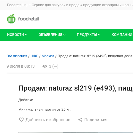
Раздел навигации по сайту foodretail.r
Foodretail.ru – Сервис для закупок и продаж
продукции агропромышленно
Авторизация и меню пользователя
Навигация по разделам сайта foodretail.ru
НОВОСТИ
ОБЪЯВЛЕНИЯ
ПРОДУКТЫ
КОМПАНИИ
Новости рынка
Все объявления
О каталоге брендов
О катало
Объявление: Продам: naturaz 
Информация о объявлении
Навигация и управление объявлени
Объявления
ЦФО
Москва
Продам: naturaz sl219 (e493), пищевая доб
Документы
Мои объявления
Продукты питания
Каталог 
9 июля в 08:13
3 (—)
Мои продукты и напитки
Премиум
Продам: naturaz sl219 (e493), п
Добавки
Минимальная партия от 25 кг.
Добавить в избранное