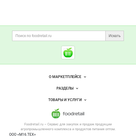
Дополнительная информация
Поиск по сайту и ссы
Искать
Cсылки на полезные проект
Foodretail.ru
— продукты
питания
Важные разделы и контакты
Навигация по сайту
О МАРКЕТПЛЕЙСЕ
Новости Foodretail.ru
РАЗДЕЛЫ
Услуги и цены
Объявления
ТОВАРЫ И УСЛУГИ
Размещение рекламы
Каталог компаний
Напитки, соки, вода
Публичная оферта
Новости рынка
Услуги
Контактная информация
Форум
Foodretail.ru – Сервис для закупок и продаж
продукции
Оборудование для пищепрома
Политика обработки персональных данных
Вакансии
агропромышленного комплекса и продуктов питания
оптом.
Тара и упаковка
Для СМИ
ООО «М16.ТЕХ»