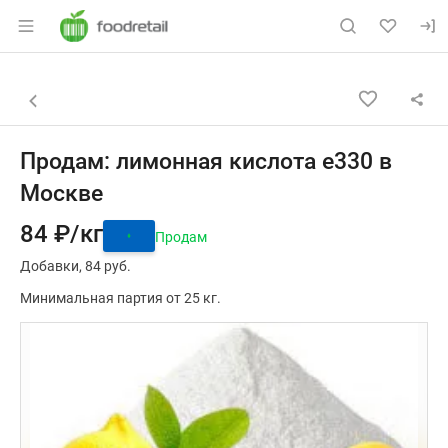
Раздел навигации по сайту foodretail.r
Объявление: Продам: лимонная
Информация о объявлении
Навигация и управление объявлением
Назад к списку объявлений
Продам: лимонная кислота е330 в
Москве
84 ₽/кг
Продам
Добавки
84 руб.
Минимальная партия от 25 кг.