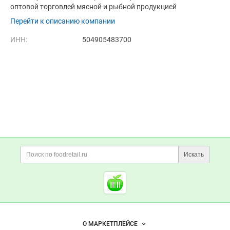
оптовой торговлей мясной и рыбной продукцией
Перейти к описанию компании
ИНН:
504905483700
Дополнительная информация
Поиск по сайту и ссы
Искать
Cсылки на полезные проект
Foodretail.ru
— продукты
питания
Важные разделы и контакты
Навигация по сайту
О МАРКЕТПЛЕЙСЕ