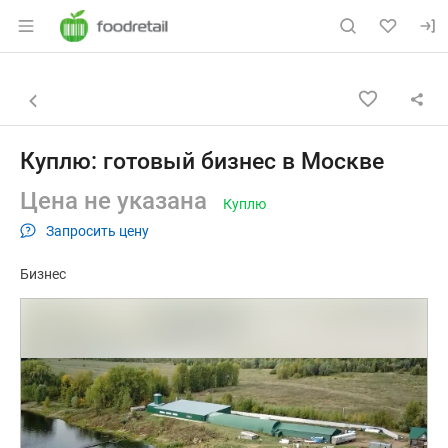
Раздел навигации по сайту foodretail.r
Объявление: Куплю: готовый б
Информация о объявлении
Навигация и управление объявлением
Назад к списку объявлений
Куплю: готовый бизнес в Москве
Цена не указана
Куплю
Запросить цену
Бизнес