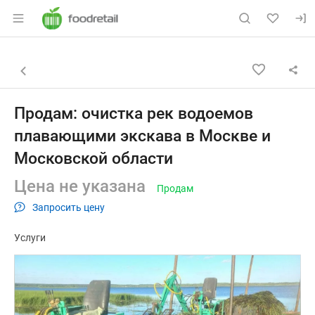
Раздел навигации по сайту foodretail.r
Объявление: Продам: очистка 
Информация о объявлении
Навигация и управление объявлением
Назад к списку объявлений
Продам: очистка рек водоемов
плавающими экскава в Москве и
Московской области
Цена не указана
Продам
Запросить цену
Услуги