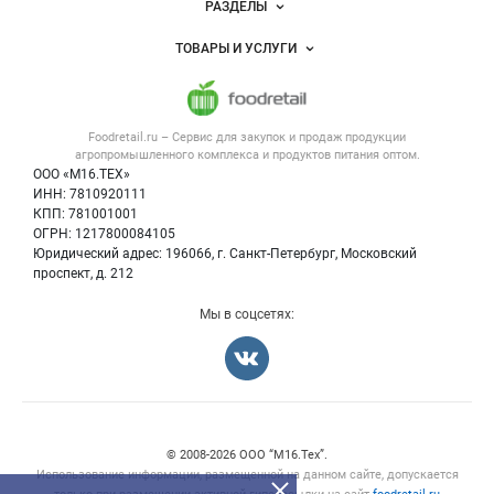
РАЗДЕЛЫ
Услуги и цены
Объявления
ТОВАРЫ И УСЛУГИ
Размещение рекламы
Каталог компаний
Напитки, соки, вода
Публичная оферта
Новости рынка
Услуги
Контактная информация
Форум
Foodretail.ru – Сервис для закупок и продаж
продукции
Оборудование для пищепрома
Политика обработки персональных данных
Вакансии
агропромышленного комплекса и продуктов питания
оптом.
Тара и упаковка
Для СМИ
ООО «М16.ТЕХ»
Блог
ИНН: 7810920111
Б/у оборудование
КПП: 781001001
Вакансии
ОГРН: 1217800084105
Юридический адрес: 196066, г. Санкт-Петербург, Московский
Информация о компаниях
проспект, д. 212
Карта объявлений
Мы в соцсетях:
Счетчики, авторское право, логотипы
© 2008‑2026 ООО “М16.Тех”.
Использование информации, размещенной на данном сайте, допускается