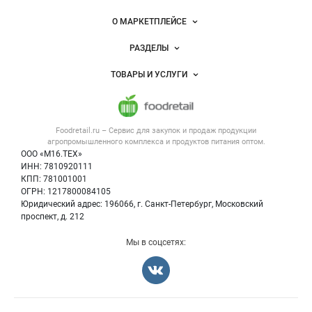
питания
Важные разделы и контакты
Навигация по сайту
О МАРКЕТПЛЕЙСЕ
Новости Foodretail.ru
РАЗДЕЛЫ
Услуги и цены
Объявления
ТОВАРЫ И УСЛУГИ
Размещение рекламы
Каталог компаний
Напитки, соки, вода
Публичная оферта
Новости рынка
Услуги
Контактная информация
Форум
Foodretail.ru – Сервис для закупок и продаж
продукции
Оборудование для пищепрома
Политика обработки персональных данных
Вакансии
агропромышленного комплекса и продуктов питания
оптом.
Тара и упаковка
Для СМИ
ООО «М16.ТЕХ»
Прикрепить фото
Блог
ИНН: 7810920111
Б/у оборудование
КПП: 781001001
Вакансии
ОГРН: 1217800084105
Юридический адрес: 196066, г. Санкт-Петербург, Московский
Информация о компаниях
проспект, д. 212
Карта объявлений
Мы в соцсетях:
Отмена
Опубликовать