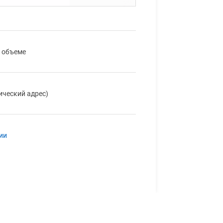
м объеме
дический адрес)
ии