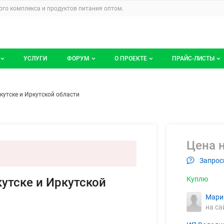
u
го комплекса и продуктов питания
оптом.
УСЛУГИ
ФОРУМ
О ПРОЕКТЕ
ПРАЙС-ЛИСТЫ
ге компаний
Все темы
Блог
Мои прайс-ли
виные ноги в Иркутске и Иркут
ем
кутске и Иркутской области
компаний
Избранные
Услуги проекта
 размещение
С моим участием
О проекте
Контакты
Цена н
Запрос
Публичная оферта
Куплю
кутске и Иркутской
Реклама на сайте
Мари
на са