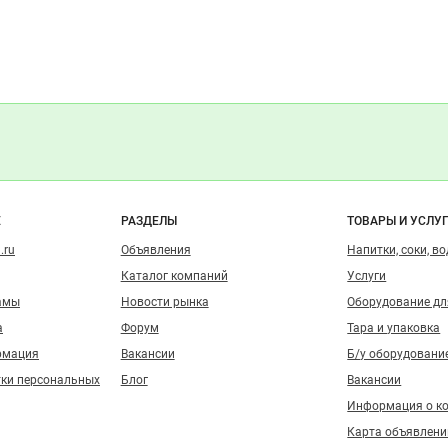
о сайту
Е
РАЗДЕЛЫ
ТОВАРЫ И УСЛУ
.ru
Объявления
Напитки, соки, в
Каталог компаний
Услуги
амы
Новости рынка
Оборудование д
а
Форум
Тара и упаковка
рмация
Вакансии
Б/у оборудовани
тки персональных
Блог
Вакансии
Информация о к
Карта объявлени