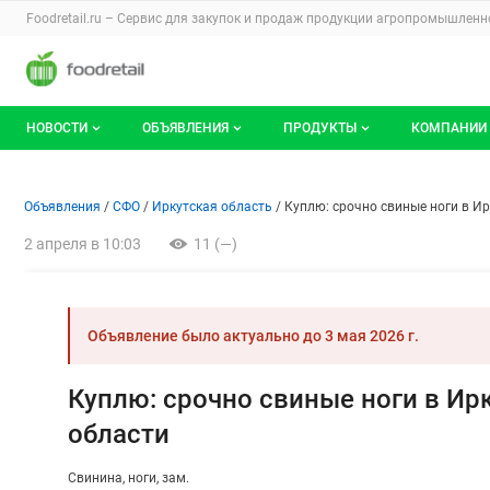
Раздел навигации по сайту foodretail.r
Foodretail.ru – Сервис для закупок и продаж
продукции агропромышленно
Авторизация и меню пользователя
Навигация по разделам сайта foodretail.ru
НОВОСТИ
ОБЪЯВЛЕНИЯ
ПРОДУКТЫ
КОМПАНИИ
Новости рынка
Все объявления
О каталоге брендов
О катало
Объявление: Куплю: срочно с
Информация о объявлении
Навигация и управление объявлени
Объявления
СФО
Иркутская область
Куплю: срочно свиные ноги в Ир
Документы
Мои объявления
Продукты питания
Каталог 
2 апреля в 10:03
11 (—)
Мои продукты и напитки
Премиум
Объявление было актуально до
3 мая 2026 г.
Куплю: срочно свиные ноги в Ир
области
Свинина
ноги
зам.