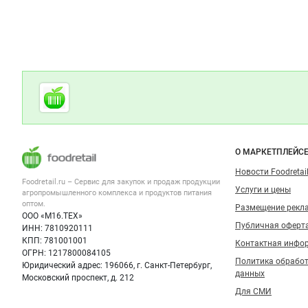
Дополнительная информация
Cсылки на полезные проекты
Foodretail.ru
— продукты
питания
Важные разделы и контакты
Навигация п
О МАРКЕТПЛЕЙС
Новости Foodretail
Foodretail.ru – Сервис для закупок и продаж
продукции
Услуги и цены
агропромышленного комплекса и продуктов питания
оптом.
Размещение рекл
ООО «М16.ТЕХ»
Публичная оферт
ИНН: 7810920111
КПП: 781001001
Контактная инфо
ОГРН: 1217800084105
Политика обрабо
Юридический адрес: 196066, г. Санкт-Петербург,
данных
Московский проспект, д. 212
Для СМИ