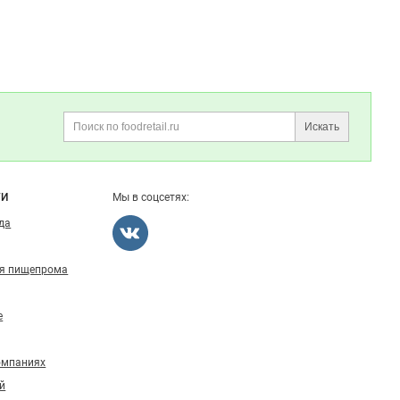
Искать
Поиск
ГИ
Мы в соцсетях:
ода
ля пищепрома
е
омпаниях
й