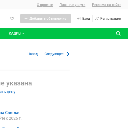
О сайте
О проекте
Платные услуги
Реклама на сайте
Добавить объявление
Вход
Регистрация
КАДРЫ
сты
Все вакансии
ской области
Назад
Следующее
Все резюме
е указана
ить цену
на Светлая
йте с 2026 г.