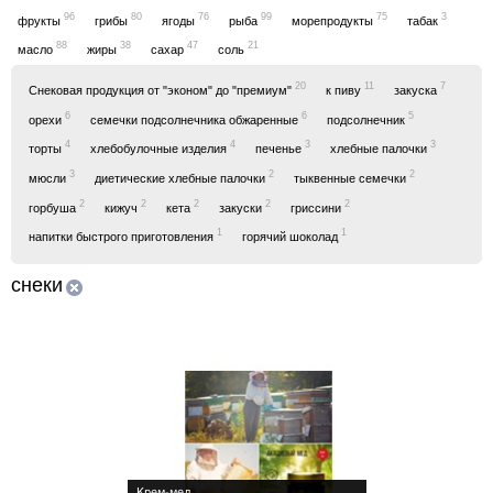
96
80
76
99
75
3
фрукты
грибы
ягоды
рыба
морепродукты
табак
88
38
47
21
масло
жиры
сахар
соль
20
11
7
Снековая продукция от "эконом" до "премиум"
к пиву
закуска
6
6
5
орехи
семечки подсолнечника обжаренные
подсолнечник
4
4
3
3
торты
хлебобулочные изделия
печенье
хлебные палочки
3
2
2
мюсли
диетические хлебные палочки
тыквенные семечки
2
2
2
2
2
горбуша
кижуч
кета
закуски
гриссини
1
1
напитки быстрого приготовления
горячий шоколад
снеки
Крем-мед