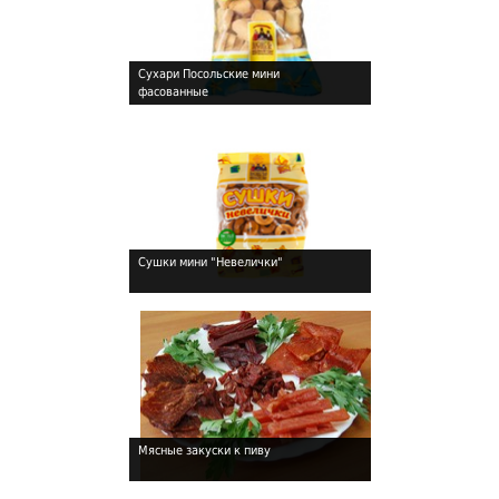
Сухари Посольские мини
фасованные
!
Сушки мини "Невелички"
!
Мясные закуски к пиву
!