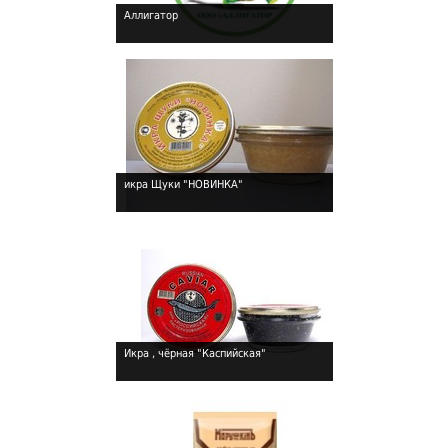
Аллигатор
!
икра Щуки "НОВИНКА"
!
Икра , чёрная "Каспийская"
!