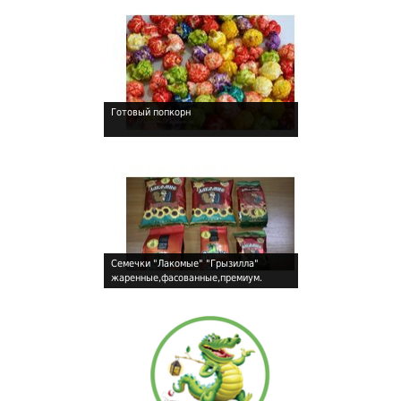
Готовый попкорн
!
Семечки "Лакомые" "Грызилла"
жаренные,фасованные,премиум.
!