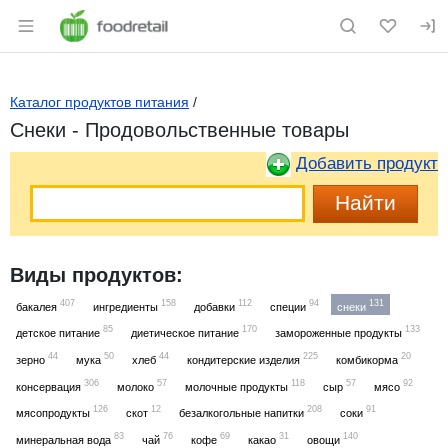
Раздел навигации по сайту foodretail.r
Каталог продуктов питания
/
Снеки - Продовольственные товары
Добавить продукт
Виды продуктов:
407
158
112
94
131
бакалея
ингредиенты
добавки
специи
снеки
85
170
133
детское питание
диетическое питание
замороженные продукты
44
50
44
225
20
зерно
мука
хлеб
кондитерские изделия
комбикорма
306
57
118
57
92
консервация
молоко
молочные продукты
сыр
мясо
126
12
208
91
мясопродукты
скот
безалкогольные напитки
соки
83
76
69
31
140
минеральная вода
чай
кофе
какао
овощи