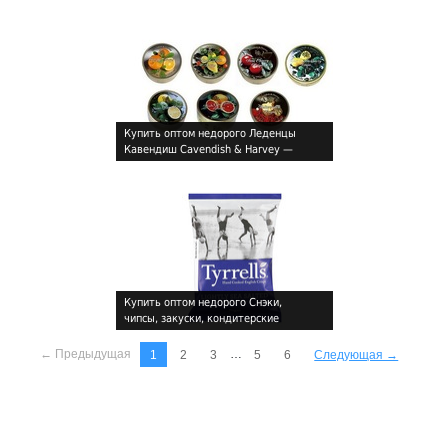
Купить оптом недорого Леденцы
Кавендиш Cavendish & Harvey —
!
находка для гурманов
Купить оптом недорого Снэки,
чипсы, закуски, кондитерские
!
изделия
← Предыдущая
…
1
2
3
5
6
Следующая →