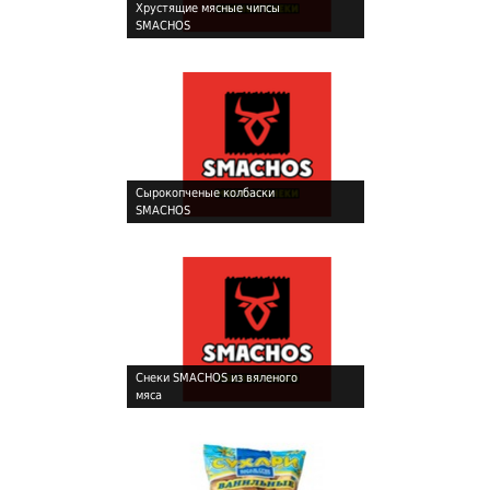
Хрустящие мясные чипсы
SMACHOS
!
Cырокопченые колбаски
SMACHOS
!
Снеки SMACHOS из вяленого
мяса
!