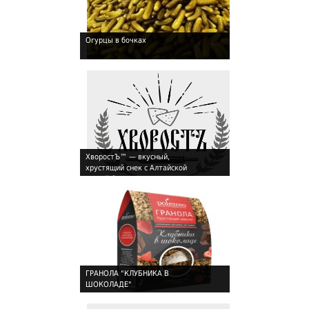
Огурцы в бочках
!
ХворостЪ™ — вкусный,
хрустящий снек с Алтайской
!
душой без ГМО
ГРАНОЛА "КЛУБНИКА В
ШОКОЛАДЕ"
!