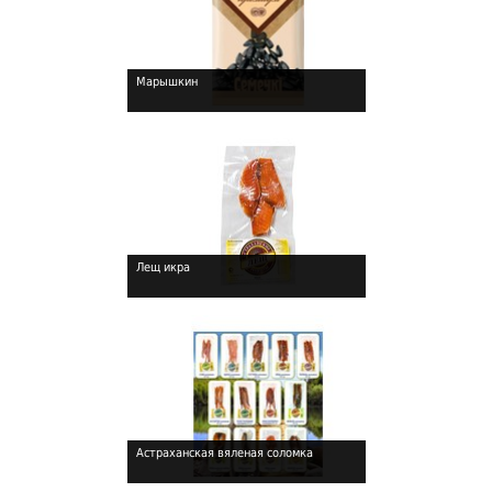
Марышкин
!
Лещ икра
!
Астраханская вяленая соломка
!