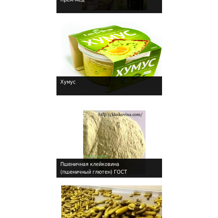
Хумус
!
Пшеничная клейковина
(пшеничный глютен) ГОСТ
!
Р-53511-2009