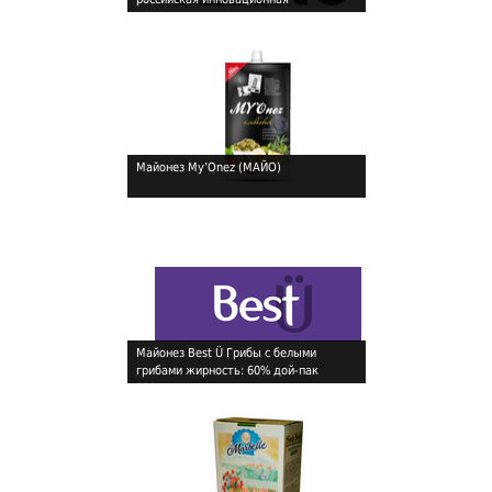
!
торговая марка
Майонез My’Onez (МАЙО)
!
Майонез Best Ü Грибы c белыми
грибами жирность: 60% дой-пак
!
220мл