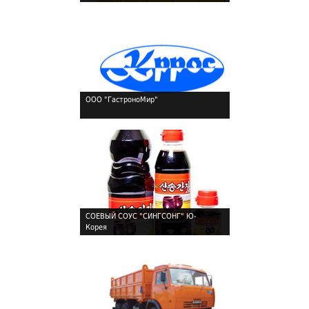
ООО "ГастроноМир"
!
СОЕВЫЙ СОУС "СИНГСОНГ" Ю-
Корея
!