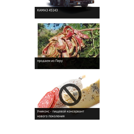
КАМАЗ 45143
!
продаем из Перу
!
Униконс - пищевой консервант
нового поколения
!