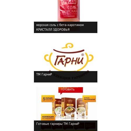
морская соль с бета-каротином
КРИСТАЛЛ ЗДОРОВЬЯ
!
ТМ ГарниР
!
Готовые гарниры ТМ ГарниР
!