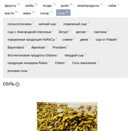
96
80
76
99
75
3
фрукты
грибы
ягоды
рыба
морепродукты
табак
88
38
47
21
масло
жиры
сахар
соль
1
1
1
сельхозтехника
мягкий сыр
плавленый сыр
1
1
1
1
сыр с благородной плесенью
йогурт
десерт
сметана
1
1
1
1
порционная продукция HoReCa
сливки
джем
сыр от Paladin
1
1
1
Bayernland
Alpenhain
President
1
1
безглютеновая продукты Glutano
твердый сыр
1
1
1
продукция концерна Raisio
Onken
Сеть магазинов.
1
розовая соль
соль