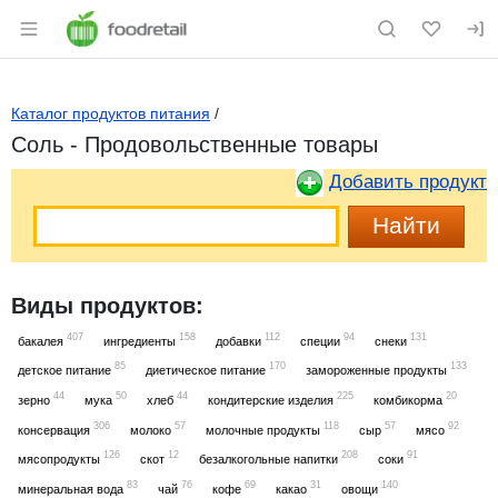
Раздел навигации по сайту foodretail.r
Каталог продуктов питания
/
Соль - Продовольственные товары
Добавить продукт
Виды продуктов:
407
158
112
94
131
бакалея
ингредиенты
добавки
специи
снеки
85
170
133
детское питание
диетическое питание
замороженные продукты
44
50
44
225
20
зерно
мука
хлеб
кондитерские изделия
комбикорма
306
57
118
57
92
консервация
молоко
молочные продукты
сыр
мясо
126
12
208
91
мясопродукты
скот
безалкогольные напитки
соки
83
76
69
31
140
минеральная вода
чай
кофе
какао
овощи