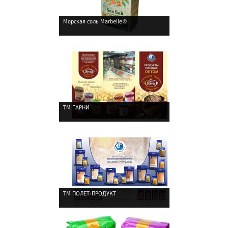
Морская соль Marbelle®
!
ТМ ГАРНИ
!
ТМ ПОЛЕТ-ПРОДУКТ
!