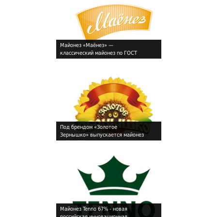
Майонез «Маёнез» —
классический майонез по ГОСТ
!
Под брендом «Золотое
Зернышко» выпускается майонез
!
15% и 40% жирности, кетчуп и
томатная паста
Майонез Tenno 67% - новая
российская инновационная