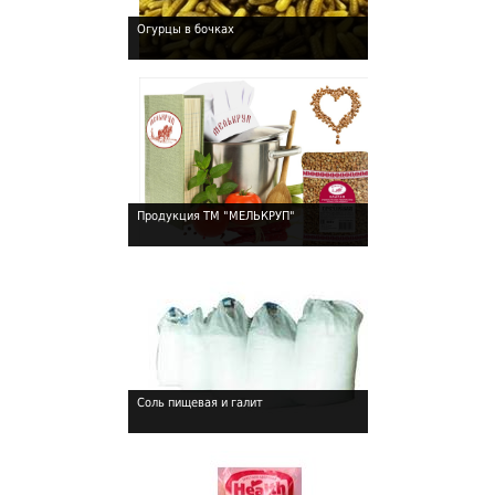
Огурцы в бочках
Продукция ТМ "МЕЛЬКРУП"
!
Соль пищевая и галит
!