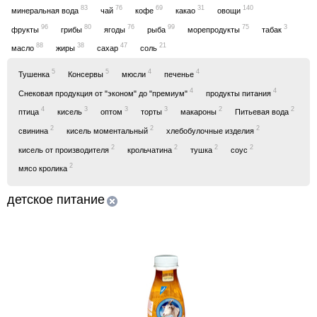
83
76
69
31
140
минеральная вода
чай
кофе
какао
овощи
96
80
76
99
75
3
фрукты
грибы
ягоды
рыба
морепродукты
табак
88
38
47
21
масло
жиры
сахар
соль
5
5
4
4
Тушенка
Консервы
мюсли
печенье
4
4
Снековая продукция от "эконом" до "премиум"
продукты питания
4
3
3
3
2
2
птица
кисель
оптом
торты
макароны
Питьевая вода
2
2
2
свинина
кисель моментальный
хлебобулочные изделия
2
2
2
2
кисель от производителя
крольчатина
тушка
соус
2
мясо кролика
детское питание