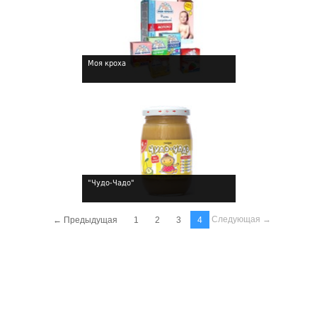
Моя кроха
!
"Чудо-Чадо"
!
Следующая →
← Предыдущая
1
2
3
4
!