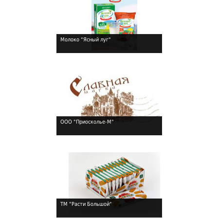
Молоко "Ясный луг"
!
ООО "Приосколье-М"
!
ТМ "Расти Большой"
!