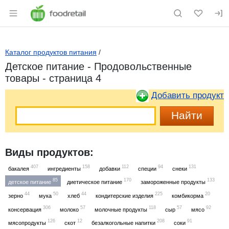
Раздел навигации по сайту foodretail.r
Каталог продуктов питания
/
Детское питание - Продовольственные
товары - страница 4
Добавить продукт
Виды продуктов:
407
158
112
94
131
бакалея
ингредиенты
добавки
специи
снеки
85
170
133
детское питание
диетическое питание
замороженные продукты
44
50
44
225
20
зерно
мука
хлеб
кондитерские изделия
комбикорма
306
57
118
57
92
консервация
молоко
молочные продукты
сыр
мясо
126
12
208
91
мясопродукты
скот
безалкогольные напитки
соки