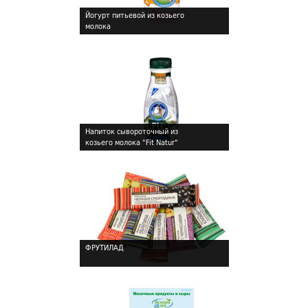
Йогурт питьевой из козьего
молока
Напиток сывороточный из
козьего молока "Fit Natur"
!
ФРУТИЛАД
!