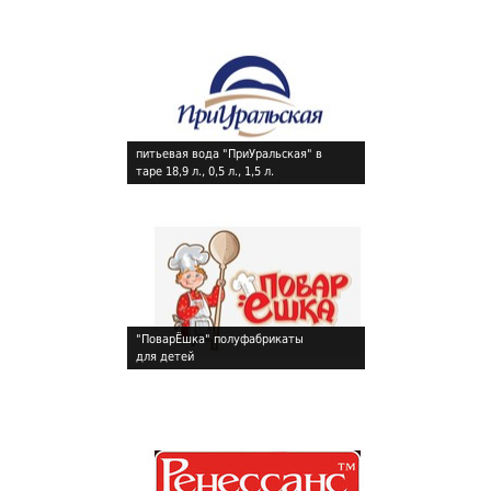
питьевая вода "ПриУральская" в
таре 18,9 л., 0,5 л., 1,5 л.
!
"ПоварЁшка" полуфабрикаты
для детей
!