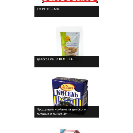
ТМ РЕНЕССАНС
!
детская каша REMEDIA
!
Продукция комбината детского
питания и пищевых
!
концентратов