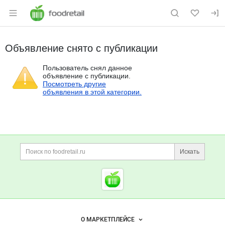
Раздел навигации по сайту foodretail.r
Объявление снято с публикации
Пользователь снял данное
объявление с публикации.
Посмотреть другие
объявления в этой категории.
Дополнительная информация
Поиск по сайту и ссы
Искать
Cсылки на полезные проект
Foodretail.ru
— продукты
питания
Важные разделы и контакты
Навигация по сайту
О МАРКЕТПЛЕЙСЕ