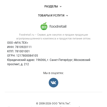
Новости Foodretail.ru
РАЗДЕЛЫ
Услуги и цены
Объявления
ТОВАРЫ И УСЛУГИ
Размещение рекламы
Каталог компаний
Напитки, соки, вода
Публичная оферта
Новости рынка
Услуги
Контактная информация
Форум
Foodretail.ru – Сервис для закупок и продаж
продукции
Оборудование для пищепрома
Политика обработки персональных данных
Вакансии
агропромышленного комплекса и продуктов питания
оптом.
Тара и упаковка
Для СМИ
ООО «М16.ТЕХ»
Блог
ИНН: 7810920111
Б/у оборудование
КПП: 781001001
Вакансии
ОГРН: 1217800084105
Юридический адрес: 196066, г. Санкт-Петербург, Московский
Информация о компаниях
проспект, д. 212
Карта объявлений
Мы в соцсетях:
Счетчики, авторское право, логотипы
© 2008‑2026 ООО “М16.Тех”.