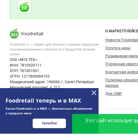
Cсылки на полезные проекты
Foodretail.ru
— продукты
питания
Важные разделы и контакты
Навигация п
О МАРКЕТПЛЕЙС
Новости Foodretail
Foodretail.ru – Сервис для закупок и продаж
продукции
Услуги и цены
агропромышленного комплекса и продуктов питания
оптом.
Размещение рекл
ООО «М16.ТЕХ»
Публичная оферт
ИНН: 7810920111
КПП: 781001001
Контактная инфо
ОГРН: 1217800084105
Политика обрабо
Юридический адрес: 196066, г. Санкт-Петербург,
данных
Московский проспект, д. 212
Для СМИ
Foodretail теперь и в MAX
Канал Foodretail.ru в MAX — бесплатные объявления
о продаже мяса
Счетчики, авторское право, логотипы
© 2008‑2026 ООО “М16.Тех”.
Этот сайт использует
c
Использование информации, размещенной на данном сайте, допускается тольк
ПЕРЕЙТИ