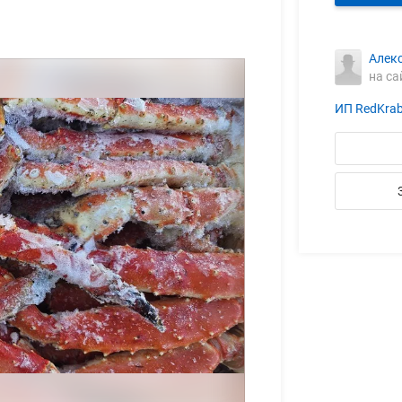
Алек
на са
ИП RedKra