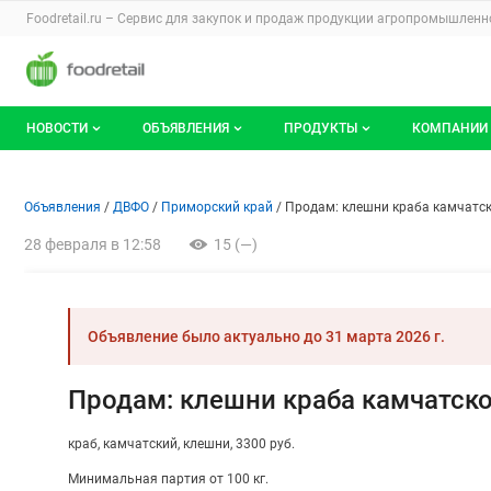
Раздел навигации по сайту foodretail.r
Foodretail.ru – Сервис для закупок и продаж
продукции агропромышленно
Авторизация и меню пользователя
Навигация по разделам сайта foodretail.ru
НОВОСТИ
ОБЪЯВЛЕНИЯ
ПРОДУКТЫ
КОМПАНИИ
Новости рынка
Все объявления
О каталоге брендов
О катало
Объявление: Продам: клешни
Информация о объявлении
Навигация и управление объявлени
Объявления
ДВФО
Приморский край
Продам: клешни краба камчатск
Документы
Мои объявления
Продукты питания
Каталог 
28 февраля в 12:58
15 (—)
Мои продукты и напитки
Премиум
Объявление было актуально до
31 марта 2026 г.
Продам: клешни краба камчатско
краб
камчатский
клешни
3300 руб.
Минимальная партия от 100 кг.