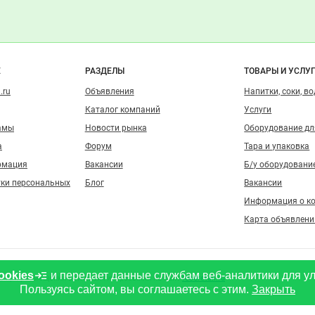
о сайту
Е
РАЗДЕЛЫ
ТОВАРЫ И УСЛУ
.ru
Объявления
Напитки, соки, в
Каталог компаний
Услуги
амы
Новости рынка
Оборудование д
а
Форум
Тара и упаковка
рмация
Вакансии
Б/у оборудовани
тки персональных
Блог
Вакансии
Информация о к
Карта объявлени
ookies
и передает данные службам веб-аналитики для у
о при размещении активной гиперссылки на сайт
foodretail.ru
Пользуясь сайтом, вы соглашаетесь с этим.
Закрыть