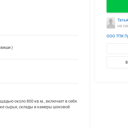
Тать
на са
ООО ТПК П
авиши )
8
адью около 800 кв.м., включает в себя
вке сырья, склады и камеры шоковой