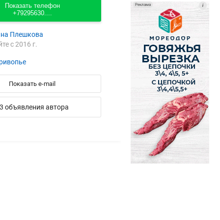
Показать телефон
Реклама
i
+79295630....
яна Плешкова
йте с 2016 г.
ривопье
Показать e-mail
3 объявления автора