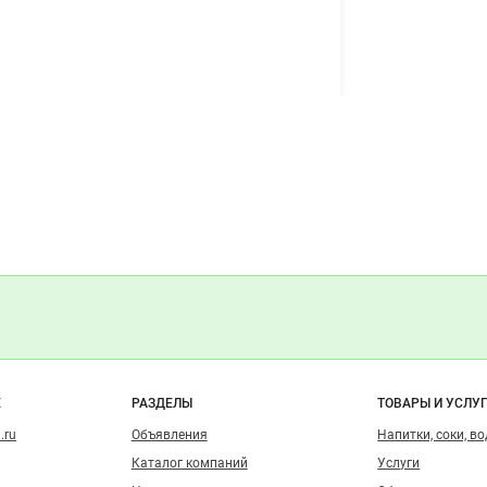
о сайту
Е
РАЗДЕЛЫ
ТОВАРЫ И УСЛУ
.ru
Объявления
Напитки, соки, в
Каталог компаний
Услуги