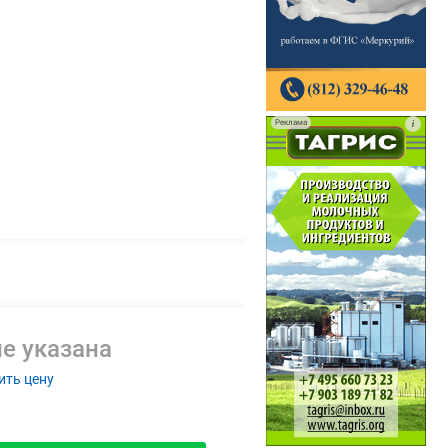
Реклама
i
е указана
ить цену