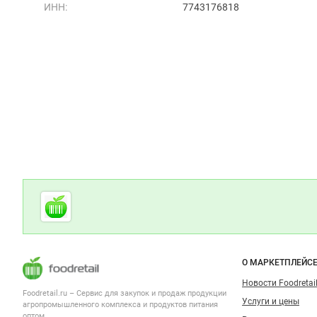
ИНН:
7743176818
Дополнительная информация
Cсылки на полезные проекты
Foodretail.ru
— продукты
питания
Важные разделы и контакты
Навигация п
О МАРКЕТПЛЕЙС
Новости Foodretail
Foodretail.ru – Сервис для закупок и продаж
продукции
Услуги и цены
агропромышленного комплекса и продуктов питания
оптом.