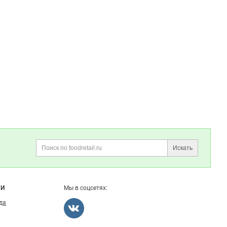
Искать
Поиск
ГИ
Мы в соцсетях:
ода