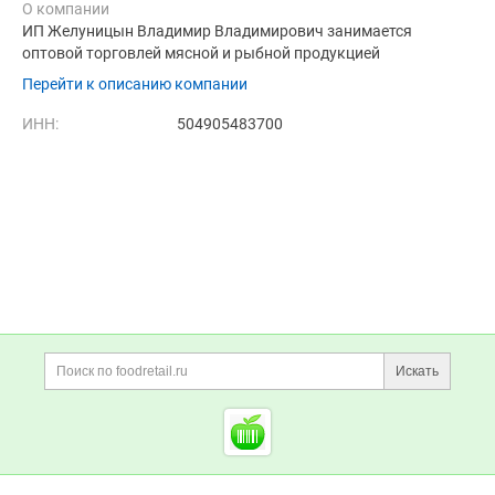
О компании
ИП Желуницын Владимир Владимирович занимается
оптовой торговлей мясной и рыбной продукцией
Перейти к описанию компании
ИНН:
504905483700
Дополнительная информация
Поиск по сайту и ссы
Искать
Cсылки на полезные проект
Foodretail.ru
— продукты