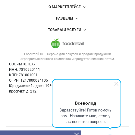
питания
Важные разделы и контакты
Навигация по сайту
О МАРКЕТПЛЕЙСЕ
Новости Foodretail.ru
РАЗДЕЛЫ
Услуги и цены
Объявления
ТОВАРЫ И УСЛУГИ
Размещение рекламы
Каталог компаний
Напитки, соки, вода
Публичная оферта
Новости рынка
Услуги
Контактная информация
Форум
Foodretail.ru – Сервис для закупок и продаж
продукции
Оборудование для пищепрома
Политика обработки персональных данных
Вакансии
агропромышленного комплекса и продуктов питания
оптом.
Тара и упаковка
Для СМИ
ООО «М16.ТЕХ»
Блог
ИНН: 7810920111
Б/у оборудование
КПП: 781001001
Вакансии
ОГРН: 1217800084105
Юридический адрес: 196066, г. Санкт-Петербург, Московский
Информация о компаниях
проспект, д. 212
Карта объявлений
Всеволод
Мы в соцсетях:
Здравствуйте! Готов помочь
вам. Напишите мне, если у
вас появятся вопросы.