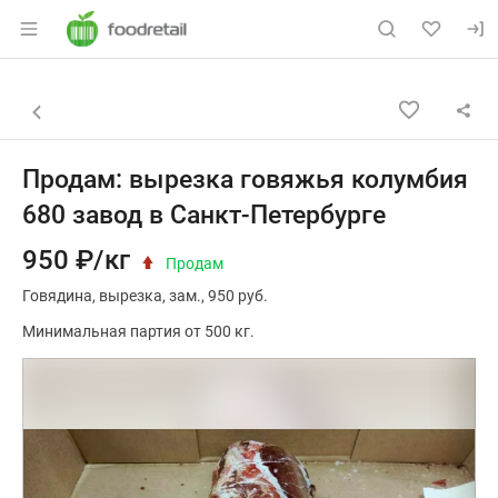
Раздел навигации по сайту foodretail.r
Объявление: Продам: вырезка 
Информация о объявлении
Навигация и управление объявлением
Назад к списку объявлений
Продам: вырезка говяжья колумбия
680 завод в Санкт-Петербурге
950 ₽/кг
Продам
Говядина
вырезка
зам.
950 руб.
Минимальная партия от 500 кг.