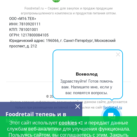
Услуги
Контактная информация
Форум
Foodretail.ru – Сервис для закупок и продаж
продукции
Оборудование для пищепрома
Политика обработки персональных данных
Вакансии
агропромышленного комплекса и продуктов питания
оптом.
Тара и упаковка
Для СМИ
ООО «М16.ТЕХ»
Блог
ИНН: 7810920111
Б/у оборудование
КПП: 781001001
Вакансии
ОГРН: 1217800084105
Юридический адрес: 196066, г. Санкт-Петербург, Московский
Информация о компаниях
проспект, д. 212
Карта объявлений
Мы в соцсетях:
Всеволод
Здравствуйте! Готов помочь
вам. Напишите мне, если у
Счетчики, авторское право, логотипы
вас появятся вопросы.
© 2008‑2026 ООО “М16.Тех”.
Использование информации, размещенной на данном сайте, допускается
только при размещении активной гиперссылки на сайт
foodretail.ru
Foodretail теперь и в
MAX
Этот сайт использует
cookies
и передает данные
службам веб-аналитики для улучшения функционала.
ПЕРЕЙТИ
Пользуясь сайтом, вы соглашаетесь с этим.
Закрыть