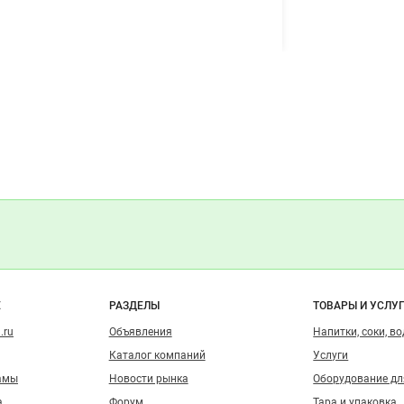
о сайту
Е
РАЗДЕЛЫ
ТОВАРЫ И УСЛУ
.ru
Объявления
Напитки, соки, в
Каталог компаний
Услуги
амы
Новости рынка
Оборудование д
а
Форум
Тара и упаковка