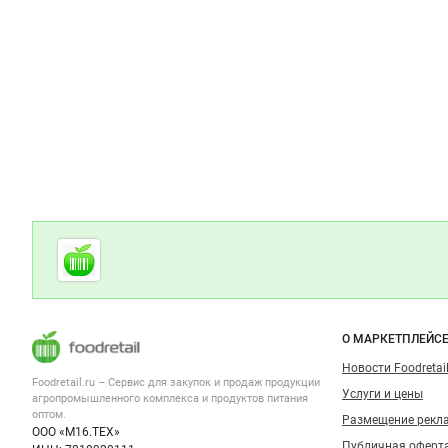
Дополнительная информация
Cсылки на полезные проекты
Foodretail.ru
— продукты
питания
Важные разделы и контакты
Навигация п
О МАРКЕТПЛЕЙС
Новости Foodretail
Foodretail.ru – Сервис для закупок и продаж
продукции
Услуги и цены
агропромышленного комплекса и продуктов питания
оптом.
Размещение рекл
ООО «М16.ТЕХ»
Публичная оферт