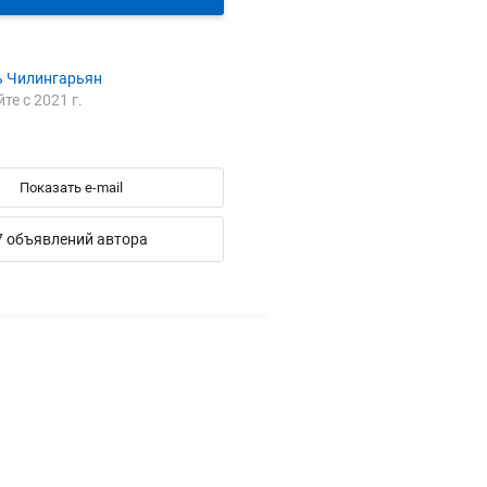
ь Чилингарьян
йте с 2021 г.
я
Показать e-mail
7 объявлений автора