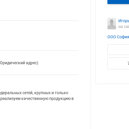
Игор
на са
ООО Софи
(Юридический адрес)
едеральных сетей, крупных и только
 реализуем качественную продукцию в