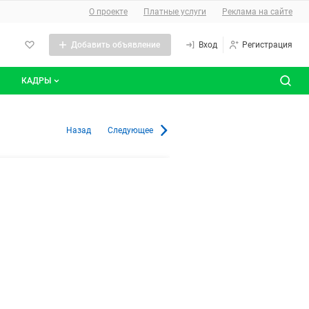
О сайте
О проекте
Платные услуги
Реклама на сайте
Добавить объявление
Вход
Регистрация
КАДРЫ
сты
Все вакансии
Назад
Следующее
Все резюме