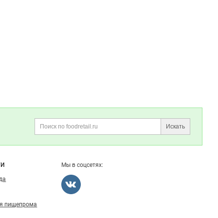
Искать
Поиск
ГИ
Мы в соцсетях:
ода
ля пищепрома