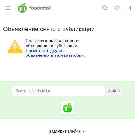
Раздел навигации по сайту foodretail.r
Объявление снято с публикации
Пользователь снял данное
объявление с публикации.
Посмотреть другие
объявления в этой категории.
Дополнительная информация
Поиск по сайту и ссы
Искать
Cсылки на полезные проект
Foodretail.ru
— продукты
питания
Важные разделы и контакты
Навигация по сайту
О МАРКЕТПЛЕЙСЕ