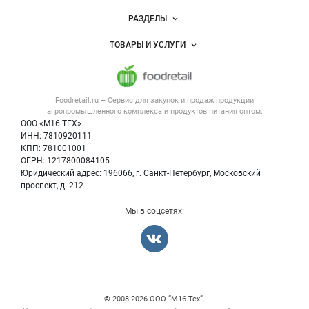
Новости Foodretail.ru
РАЗДЕЛЫ
Услуги и цены
Объявления
ТОВАРЫ И УСЛУГИ
Размещение рекламы
Каталог компаний
Напитки, соки, вода
Публичная оферта
Новости рынка
Услуги
Контактная информация
Форум
Foodretail.ru – Сервис для закупок и продаж
продукции
Оборудование для пищепрома
Политика обработки персональных данных
Вакансии
агропромышленного комплекса и продуктов питания
оптом.
Тара и упаковка
Для СМИ
ООО «М16.ТЕХ»
Блог
ИНН: 7810920111
Б/у оборудование
КПП: 781001001
Вакансии
ОГРН: 1217800084105
Юридический адрес: 196066, г. Санкт-Петербург, Московский
Информация о компаниях
проспект, д. 212
Карта объявлений
Мы в соцсетях:
Счетчики, авторское право, логотипы
© 2008‑2026 ООО “М16.Тех”.