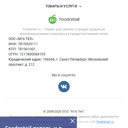
Услуги и цены
Объявления
ТОВАРЫ И УСЛУГИ
Размещение рекламы
Каталог компаний
Напитки, соки, вода
Публичная оферта
Новости рынка
Услуги
Контактная информация
Форум
Foodretail.ru – Сервис для закупок и продаж
продукции
Оборудование для пищепрома
Политика обработки персональных данных
Вакансии
агропромышленного комплекса и продуктов питания
оптом.
Тара и упаковка
Для СМИ
ООО «М16.ТЕХ»
Блог
ИНН: 7810920111
Б/у оборудование
КПП: 781001001
Вакансии
ОГРН: 1217800084105
Юридический адрес: 196066, г. Санкт-Петербург, Московский
Информация о компаниях
проспект, д. 212
Карта объявлений
Мы в соцсетях:
Счетчики, авторское право, логотипы
© 2008‑2026 ООО “М16.Тех”.
Использование информации, размещенной на данном сайте, допускается
только при размещении активной гиперссылки на сайт
foodretail.ru