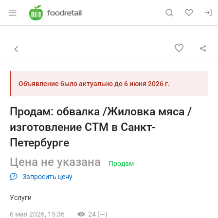
Раздел навигации по сайту foodretail.r
Объявление: Продам: обвалка 
Информация о объявлении
Навигация и управление объявлением
Назад к списку объявлений
Объявление было актуально до
6 июня 2026 г.
Продам: обвалка /Жиловка мяса /
изготовление СТМ в Санкт-
Петербурге
Цена не указана
Продам
Запросить цену
Услуги
6 мая 2026, 15:36
24 (—)