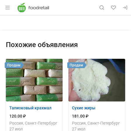
Раздел навигации по сайту foodretail.r
Объявление: Продам: лимонная
Информация о объявлении
Навигация и управление объявлением
Похожие объявления
Продам
Продам
Тапиоковый крахмал
Сухие жиры
120.00 ₽
181.00 ₽
Россия, Санкт-Петербург
Россия, Санкт-Петербург
27 июл
27 июл