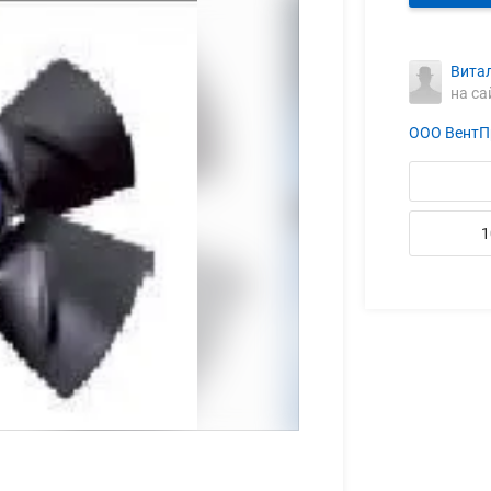
Вита
на са
ООО ВентП
1