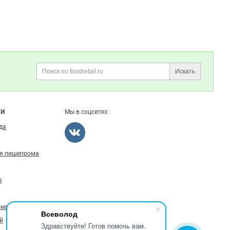
Искать
Поиск
ГИ
Мы в соцсетях:
ода
ля пищепрома
е
омпаниях
Всеволод
й
Здравствуйте! Готов помочь вам.