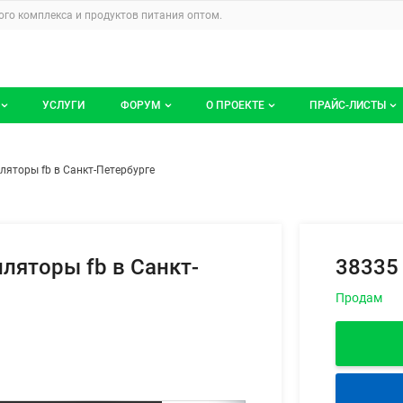
u
го комплекса и продуктов питания
оптом.
УСЛУГИ
ФОРУМ
О ПРОЕКТЕ
ПРАЙС-ЛИСТЫ
ге компаний
Все темы
Блог
Мои прайс-ли
е фруктов: вентиляторы fb в С
ем
ляторы fb в Санкт-Петербурге
компаний
Избранные
Услуги проекта
 размещение
С моим участием
О проекте
Контакты
ляторы fb в Санкт-
38335
Публичная оферта
Продам
Реклама на сайте