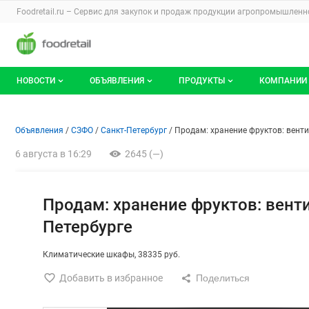
Раздел навигации по сайту foodretail.r
Foodretail.ru – Сервис для закупок и продаж
продукции агропромышленно
Авторизация и меню пользователя
Навигация по разделам сайта foodretail.ru
НОВОСТИ
ОБЪЯВЛЕНИЯ
ПРОДУКТЫ
КОМПАНИИ
Новости рынка
Все объявления
О каталоге брендов
О катало
Объявление: Продам: хранени
Информация о объявлении
Навигация и управление объявлени
Объявления
СЗФО
Санкт-Петербург
Продам: хранение фруктов: венти
Документы
Мои объявления
Продукты питания
Каталог 
6 августа в 16:29
2645 (—)
Мои продукты и напитки
Премиум
Продам: хранение фруктов: венти
Петербурге
Климатические шкафы
38335 руб.
Добавить в избранное