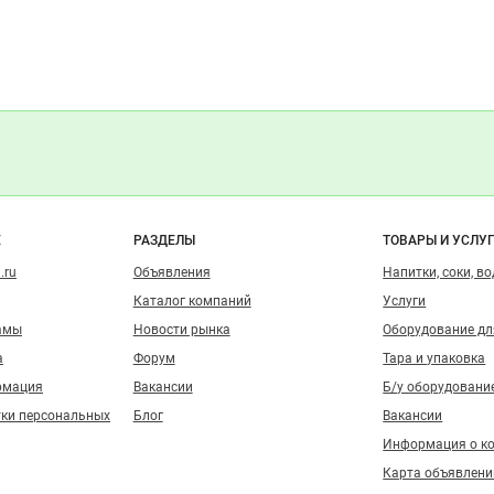
о сайту
Е
РАЗДЕЛЫ
ТОВАРЫ И УСЛУ
.ru
Объявления
Напитки, соки, в
Каталог компаний
Услуги
амы
Новости рынка
Оборудование д
а
Форум
Тара и упаковка
рмация
Вакансии
Б/у оборудовани
тки персональных
Блог
Вакансии
Информация о к
Карта объявлени