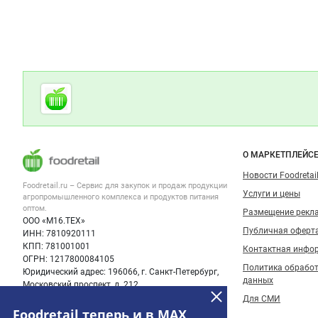
Дополнительная информация
Cсылки на полезные проекты
Foodretail.ru
— продукты
питания
Важные разделы и контакты
Навигация п
О МАРКЕТПЛЕЙС
Новости Foodretail
Foodretail.ru – Сервис для закупок и продаж
продукции
Услуги и цены
агропромышленного комплекса и продуктов питания
оптом.
Размещение рекл
ООО «М16.ТЕХ»
Публичная оферт
ИНН: 7810920111
КПП: 781001001
Контактная инфо
ОГРН: 1217800084105
Политика обрабо
Юридический адрес: 196066, г. Санкт-Петербург,
данных
Московский проспект, д. 212
Для СМИ
Foodretail теперь и в MAX