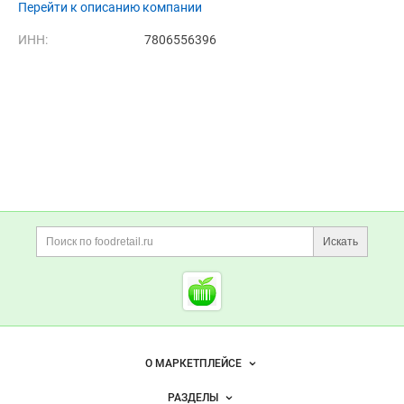
Перейти к описанию компании
ИНН:
7806556396
Дополнительная информация
Поиск по сайту и ссы
Искать
Cсылки на полезные проект
Foodretail.ru
— продукты
питания
Важные разделы и контакты
Навигация по сайту
О МАРКЕТПЛЕЙСЕ
Новости Foodretail.ru
РАЗДЕЛЫ