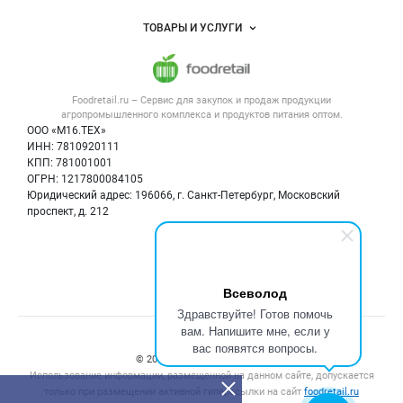
Услуги и цены
Объявления
ТОВАРЫ И УСЛУГИ
Размещение рекламы
Каталог компаний
Напитки, соки, вода
Публичная оферта
Новости рынка
Услуги
Контактная информация
Форум
Foodretail.ru – Сервис для закупок и продаж
продукции
Оборудование для пищепрома
Политика обработки персональных данных
Вакансии
агропромышленного комплекса и продуктов питания
оптом.
Тара и упаковка
Для СМИ
ООО «М16.ТЕХ»
Блог
ИНН: 7810920111
Б/у оборудование
КПП: 781001001
Вакансии
ОГРН: 1217800084105
Юридический адрес: 196066, г. Санкт-Петербург, Московский
Информация о компаниях
проспект, д. 212
Карта объявлений
Мы в соцсетях:
Всеволод
Здравствуйте! Готов помочь
вам. Напишите мне, если у
Счетчики, авторское право, логотипы
вас появятся вопросы.
© 2008‑2026 ООО “М16.Тех”.
Использование информации, размещенной на данном сайте, допускается
только при размещении активной гиперссылки на сайт
foodretail.ru