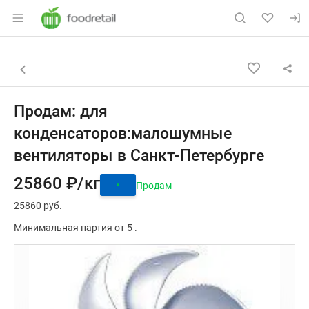
Раздел навигации по сайту foodretail.r
Объявление: Продам: для кон
Информация о объявлении
Навигация и управление объявлением
Назад к списку объявлений
Продам: для
конденсаторов:малошумные
вентиляторы в Санкт-Петербурге
25860 ₽/кг
Продам
25860 руб.
Минимальная партия от 5 .