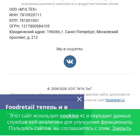
Политика обработки персональных данных
Вакансии
агропромышленного комплекса и продуктов питания
оптом.
Тара и упаковка
Для СМИ
ООО «М16.ТЕХ»
Блог
ИНН: 7810920111
Б/у оборудование
КПП: 781001001
Вакансии
ОГРН: 1217800084105
Юридический адрес: 196066, г. Санкт-Петербург, Московский
Информация о компаниях
проспект, д. 212
Карта объявлений
Мы в соцсетях:
Счетчики, авторское право, логотипы
© 2008‑2026 ООО “М16.Тех”.
Использование информации, размещенной на данном сайте, допускается
только при размещении активной гиперссылки на сайт
foodretail.ru
Foodretail теперь и в
MAX
Этот сайт использует
cookies
и передает данные
службам веб-аналитики для улучшения функционала.
ПЕРЕЙТИ
Пользуясь сайтом, вы соглашаетесь с этим.
Закрыть