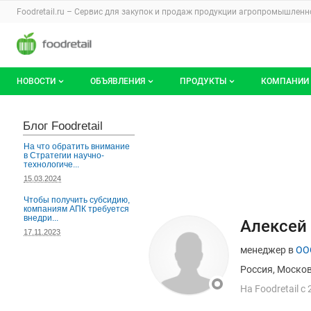
Раздел навигации по сайту foodretail.r
Foodretail.ru – Сервис для закупок и продаж
продукции агропромышленно
Авторизация и меню пользователя
Навигация по разделам сайта foodretail.ru
НОВОСТИ
ОБЪЯВЛЕНИЯ
ПРОДУКТЫ
КОМПАНИИ
Новости рынка
Все объявления
О каталоге брендов
О катало
Блог Foodretail
Документы
Мои объявления
Продукты питания
Каталог 
На что обратить внимание
в Стратегии научно-
технологиче...
Мои продукты и напитки
Премиум
15.03.2024
Чтобы получить субсидию,
компаниям АПК требуется
внедри...
Страница польз
Данные пользовате
Алексей
17.11.2023
менеджер в
ОО
Россия, Моско
На
F
oodretail с