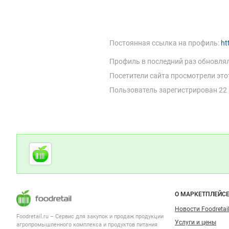
Постоянная ссылка на профиль:
ht
Профиль в последний раз обновля
Посетители сайта просмотрели это
Пользователь зарегистрирован
22
Дополнительная информация
Cсылки на полезные проекты
Foodretail.ru
— продукты
питания
Важные разделы и контакты
Навигация п
О МАРКЕТПЛЕЙС
Новости Foodretail
Foodretail.ru – Сервис для закупок и продаж
продукции
Услуги и цены
агропромышленного комплекса и продуктов питания