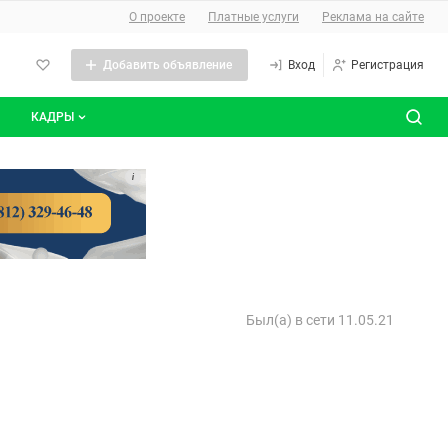
О сайте
О проекте
Платные услуги
Реклама на сайте
Добавить объявление
Вход
Регистрация
КАДРЫ
сты
Все вакансии
i
Все резюме
Был(а) в сети 11.05.21