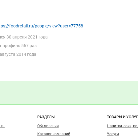
tps://foodretail.ru/people/view?user=77758
лся
30 апреля 2021 года
т профиль 567 раз
 августа 2014 года
о сайту
Е
РАЗДЕЛЫ
ТОВАРЫ И УСЛУ
.ru
Объявления
Напитки, соки, в
Каталог компаний
Услуги