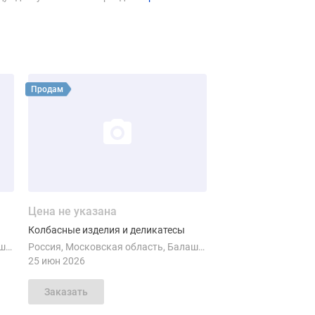
сокомбинат Радуга
Смотреть объявление
Продам
Цена не указана
Колбасные изделия и деликатесы
ха
Россия
Московская область
Балашиха
25 июн 2026
Заказать