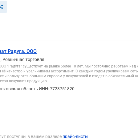
ат Радуга, ООО
, Розничная торговля
ОО "Радуга" существует на рынке более 10 лет. Мы постоянно работаем на
 её качество и увеличиваем ассортимент. С каждым годом увеличиваем сет
есы пользуются большим спросом у покупателей и входят в обязательный а
есов покупают продукцию...
осковская область ИНН: 7723751820
дут доступны в вашем разделе
прайс-листы