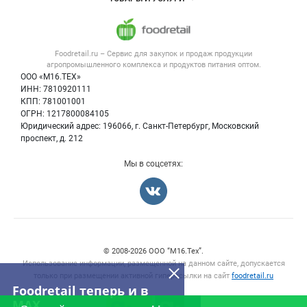
Размещение рекламы
Каталог компаний
Напитки, соки, вода
Публичная оферта
Новости рынка
Услуги
Контактная информация
Форум
Foodretail.ru – Сервис для закупок и продаж
продукции
Оборудование для пищепрома
Политика обработки персональных данных
Вакансии
агропромышленного комплекса и продуктов питания
оптом.
Тара и упаковка
Для СМИ
ООО «М16.ТЕХ»
Блог
ИНН: 7810920111
Б/у оборудование
КПП: 781001001
Вакансии
ОГРН: 1217800084105
Юридический адрес: 196066, г. Санкт-Петербург, Московский
Информация о компаниях
проспект, д. 212
Карта объявлений
Мы в соцсетях:
Счетчики, авторское право, логотипы
© 2008‑2026 ООО “М16.Тех”.
Использование информации, размещенной на данном сайте, допускается
только при размещении активной гиперссылки на сайт
foodretail.ru
Foodretail теперь и в
MAX