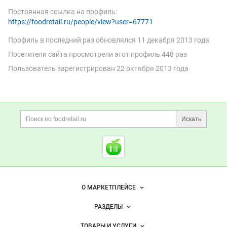
Постоянная ссылка на профиль:
https://foodretail.ru/people/view?user=67771
Профиль в последний раз обновлялся
11 декабря 2013 года
Посетители сайта просмотрели этот профиль 448 раз
Пользователь зарегистрирован
22 октября 2013 года
Дополнительная информация
Поиск по сайту и ссы
Искать
Cсылки на полезные проект
Foodretail.ru
— продукты
питания
Важные разделы и контакты
Навигация по сайту
О МАРКЕТПЛЕЙСЕ
Новости Foodretail.ru
РАЗДЕЛЫ
Услуги и цены
Объявления
ТОВАРЫ И УСЛУГИ