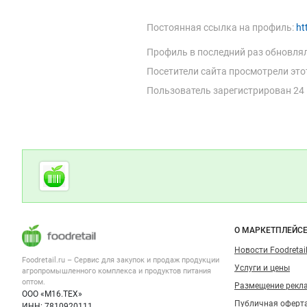
Постоянная ссылка на профиль:
ht
Профиль в последний раз обновля
Посетители сайта просмотрели это
Пользователь зарегистрирован
24
Цена не указана
Говяжьи ноги.
Россия
Омская область
Дополнительная информация
29 дек 2025
Cсылки на полезные проекты
Foodretail.ru
— продукты
Смотреть объявление
питания
Куплю
Важные разделы и контакты
Навигация п
О МАРКЕТПЛЕЙС
Новости Foodretail
Foodretail.ru – Сервис для закупок и продаж
продукции
Услуги и цены
агропромышленного комплекса и продуктов питания
оптом.
Размещение рекл
ООО «М16.ТЕХ»
Публичная оферт
ИНН: 7810920111