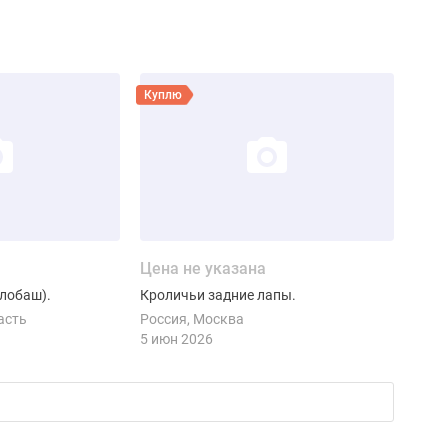
ие
Смотреть объявление
Куплю
Цена не указана
(лобаш).
Кроличьи задние лапы.
асть
Россия
Москва
5 июн 2026
ие
Смотреть объявление
Куплю