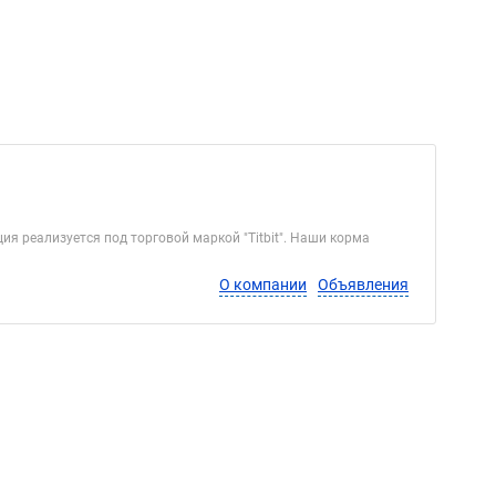
я реализуется под торговой маркой "Titbit". Наши корма
О компании
Объявления