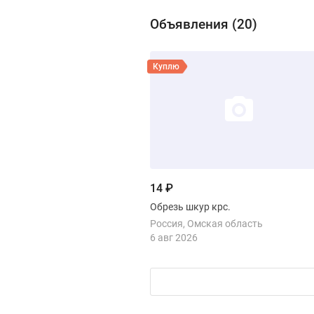
Объявления (
20
)
Виды продукции Ру
Смотреть объявление
Куплю
14 ₽
Обрезь шкур крс.
Россия
Омская область
6 авг 2026
Смотреть объявление
Куплю