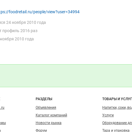
tps://foodretail.ru/people/view?user=34994
лся
24 ноября 2010 года
т профиль 2016 раз
 ноября 2010 года
Цена не указана
Цена не указана
Пенис говяжий.
Куриные лапы катего
Россия
Москва
Россия
Омская обл
10 июн 2025
13 мар 2024
Смотреть объявление
Смотреть объявлен
Куплю
Куплю
о сайту
Е
РАЗДЕЛЫ
ТОВАРЫ И УСЛУ
.ru
Объявления
Напитки, соки, в
Каталог компаний
Услуги
амы
Новости рынка
Оборудование д
а
Форум
Тара и упаковка