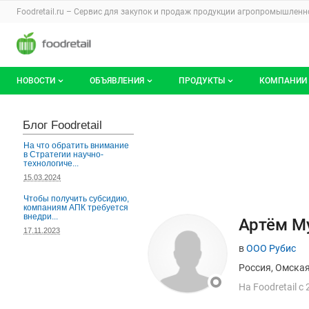
Раздел навигации по сайту foodretail.r
Foodretail.ru – Сервис для закупок и продаж
продукции агропромышленно
Авторизация и меню пользователя
Навигация по разделам сайта foodretail.ru
НОВОСТИ
ОБЪЯВЛЕНИЯ
ПРОДУКТЫ
КОМПАНИИ
Новости рынка
Все объявления
О каталоге брендов
О катало
Блог Foodretail
Документы
Мои объявления
Продукты питания
Каталог 
На что обратить внимание
в Стратегии научно-
технологиче...
Мои продукты и напитки
Премиум
15.03.2024
Чтобы получить субсидию,
компаниям АПК требуется
внедри...
Страница польз
Данные пользовате
Артём М
17.11.2023
в
ООО Рубис
Россия, Омска
На
F
oodretail с