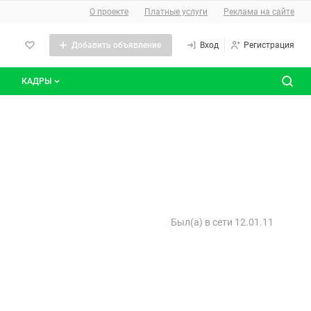
О сайте
О проекте
Платные услуги
Реклама на сайте
Добавить объявление
Вход
Регистрация
КАДРЫ
сты
Все вакансии
Все резюме
Был(а) в сети 12.01.11