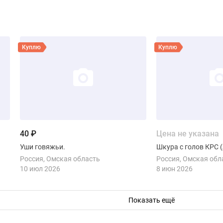
бис
Смотреть объявление
Смотреть объявлен
Куплю
Куплю
40 ₽
Цена не указана
Уши говяжьи.
Шкура с голов КРС 
Россия
Омская область
Россия
Омская обл
10 июл 2026
8 июн 2026
Показать ещё
Смотреть объявление
Смотреть объявлен
Куплю
Куплю