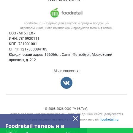
Размещение рекламы
Каталог компаний
Напитки, соки, вода
Публичная оферта
Новости рынка
Услуги
Контактная информация
Форум
Foodretail.ru – Сервис для закупок и продаж
продукции
Оборудование для пищепрома
Политика обработки персональных данных
Вакансии
агропромышленного комплекса и продуктов питания
оптом.
Тара и упаковка
Для СМИ
ООО «М16.ТЕХ»
Блог
ИНН: 7810920111
Б/у оборудование
КПП: 781001001
Вакансии
ОГРН: 1217800084105
Юридический адрес: 196066, г. Санкт-Петербург, Московский
Информация о компаниях
проспект, д. 212
Карта объявлений
Мы в соцсетях:
Счетчики, авторское право, логотипы
© 2008‑2026 ООО “М16.Тех”.
Использование информации, размещенной на данном сайте, допускается
только при размещении активной гиперссылки на сайт
foodretail.ru
Foodretail теперь и в
MAX