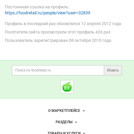
Постоянная ссылка на профиль:
https://foodretail.ru/people/view?user=32839
Профиль в последний раз обновлялся
12 апреля 2012 года
Посетители сайта просмотрели этот профиль 426 раз
Пользователь зарегистрирован
08 октября 2010 года
Дополнительная информация
Поиск по сайту и ссы
Искать
Cсылки на полезные проект
Foodretail.ru
— продукты
питания
Важные разделы и контакты
Навигация по сайту
О МАРКЕТПЛЕЙСЕ
Новости Foodretail.ru
РАЗДЕЛЫ
Услуги и цены
Объявления
ТОВАРЫ И УСЛУГИ