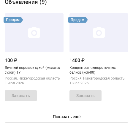
Объявления (
9
)
Виды продукции ТК Содружество
Смотреть объявление
Смотреть объявление
Продам
Продам
100 ₽
1400 ₽
Яичный порошок сухой (меланж
Концентрат сывороточных
сухой) ТУ
белков (ксб-80)
Россия
Нижегородская область
Россия
Нижегородская область
1 июл 2026
1 июл 2026
Заказать
Заказать
Показать ещё
Смотреть объявление
Смотреть объявление
Продам
Продам