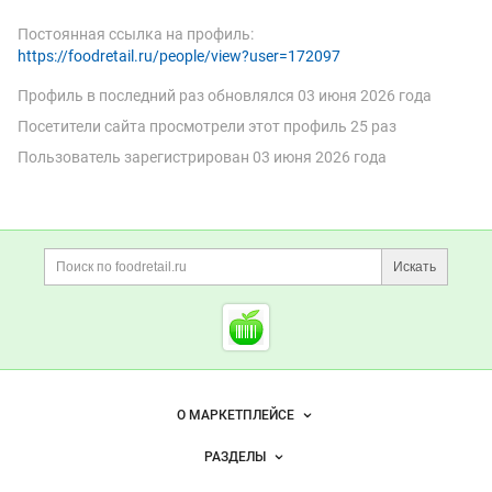
Постоянная ссылка на профиль:
https://foodretail.ru/people/view?user=172097
Профиль в последний раз обновлялся
03 июня 2026 года
849 ₽
350 ₽
Посетители сайта просмотрели этот профиль 25 раз
Концентрат сывороточных
Яичный порошок (меланж сухой)
Пользователь зарегистрирован
03 июня 2026 года
белков (ксб-55)
(гост)
Россия
Нижегородская область
Россия
Нижегородская область
1 июл 2026
1 июл 2026
Дополнительная информация
Поиск по сайту и ссы
Заказать
Заказать
Искать
Cсылки на полезные проект
Foodretail.ru
Смотреть объявление
Смотреть объявление
Продам
Продам
— продукты
питания
Важные разделы и контакты
Навигация по сайту
О МАРКЕТПЛЕЙСЕ
Новости Foodretail.ru
РАЗДЕЛЫ
Услуги и цены
Объявления