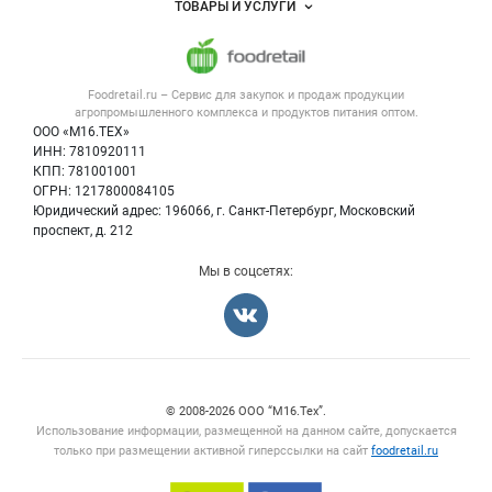
ТОВАРЫ И УСЛУГИ
Размещение рекламы
Каталог компаний
115 ₽
430 ₽
Напитки, соки, вода
Публичная оферта
Новости рынка
Сыворотка молочная
Молоко сухое цельное 26%(гост)
Услуги
Контактная информация
деминерализованная
Россия
Нижегородская область
Форум
Foodretail.ru – Сервис для закупок и продаж
продукции
Россия
Нижегородская область
30 июн 2026
Оборудование для пищепрома
Политика обработки персональных данных
Вакансии
агропромышленного комплекса и продуктов питания
оптом.
30 июн 2026
Тара и упаковка
Для СМИ
ООО «М16.ТЕХ»
Блог
ИНН: 7810920111
Б/у оборудование
Заказать
Заказать
КПП: 781001001
Вакансии
ОГРН: 1217800084105
Юридический адрес: 196066, г. Санкт-Петербург, Московский
Информация о компаниях
проспект, д. 212
Карта объявлений
Смотреть объявление
Смотреть объявление
Мы в соцсетях:
Продам
Продам
Счетчики, авторское право, логотипы
© 2008‑2026 ООО “М16.Тех”.
280 ₽
100 ₽
Использование информации, размещенной на данном сайте, допускается
Сухое молоко 1,5% сом (гост)
Сухое молоко сом (ту)
только при размещении активной гиперссылки на сайт
foodretail.ru
Россия
Нижегородская область
Россия
Нижегородская область
30 июн 2026
30 июн 2026