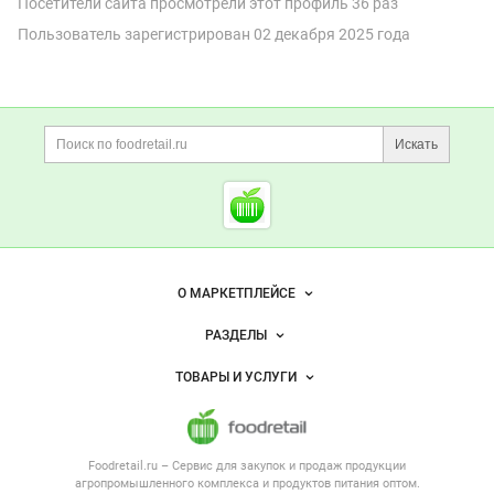
Посетители сайта просмотрели этот профиль 36 раз
Пользователь зарегистрирован
02 декабря 2025 года
Дополнительная информация
Поиск по сайту и ссы
Искать
Cсылки на полезные проект
Foodretail.ru
— продукты
питания
Важные разделы и контакты
Навигация по сайту
О МАРКЕТПЛЕЙСЕ
Новости Foodretail.ru
РАЗДЕЛЫ
Услуги и цены
Объявления
ТОВАРЫ И УСЛУГИ
Размещение рекламы
Каталог компаний
Напитки, соки, вода
Публичная оферта
Новости рынка
Услуги
Контактная информация
Форум
Foodretail.ru – Сервис для закупок и продаж
продукции
Оборудование для пищепрома
Политика обработки персональных данных
Вакансии
агропромышленного комплекса и продуктов питания
оптом.