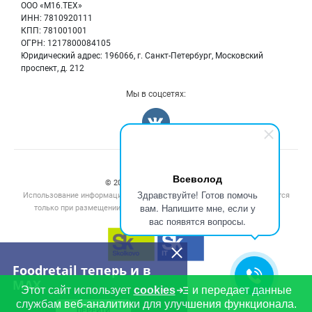
Тара и упаковка
Для СМИ
ООО «М16.ТЕХ»
Блог
ИНН: 7810920111
Б/у оборудование
КПП: 781001001
Вакансии
ОГРН: 1217800084105
Юридический адрес: 196066, г. Санкт-Петербург, Московский
Информация о компаниях
проспект, д. 212
Карта объявлений
Мы в соцсетях:
Счетчики, авторское право, логотипы
Всеволод
© 2008‑2026 ООО “М16.Тех”.
Здравствуйте! Готов помочь
Использование информации, размещенной на данном сайте, допускается
вам. Напишите мне, если у
только при размещении активной гиперссылки на сайт
foodretail.ru
вас появятся вопросы.
Foodretail теперь и в
MAX
Этот сайт использует
cookies
и передает данные
службам веб-аналитики для улучшения функционала.
ПЕРЕЙТИ