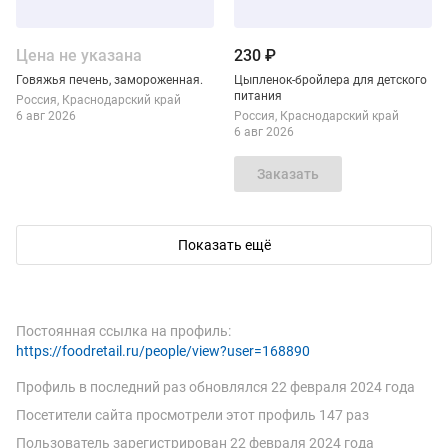
Цена не указана
230 ₽
Говяжья печень, замороженная.
Цыпленок-бройлера для детского
питания
Россия
Краснодарский край
6 авг 2026
Россия
Краснодарский край
6 авг 2026
Заказать
Показать ещё
Смотреть объявление
Смотреть объявление
Куплю
Куплю
Постоянная ссылка на профиль:
https://foodretail.ru/people/view?user=168890
Профиль в последний раз обновлялся
22 февраля 2024 года
Цена не указана
Цена не указана
Посетители сайта просмотрели этот профиль 147 раз
Тушку цыпленка-бройлера для
Закупаем зам. тушку цыпленка-
Пользователь зарегистрирован
22 февраля 2024 года