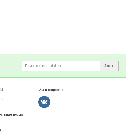
Искать
Поиск
ГИ
Мы в соцсетях:
ода
ля пищепрома
е