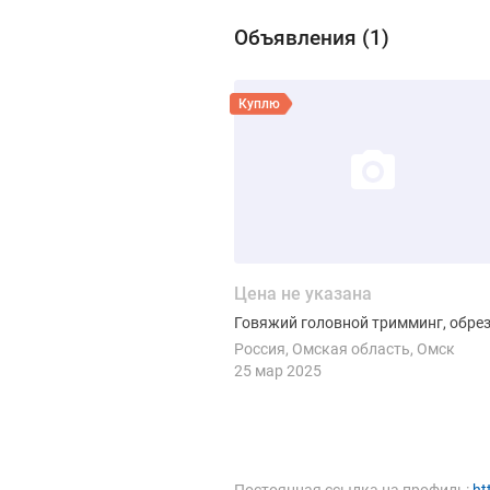
Объявления (
1
)
Виды продукции Яг
Смотреть объявление
Куплю
Цена не указана
Говяжий головной тримминг, обре
Россия
Омская область
Омск
25 мар 2025
Постоянная ссылка на профиль:
ht