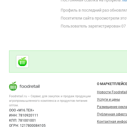
Профиль в последний раз обновля
Посетители сайта просмотрели это
Пользователь зарегистрирован
07
Дополнительная информация
Cсылки на полезные проекты
Foodretail.ru
— продукты
питания
Важные разделы и контакты
Навигация п
О МАРКЕТПЛЕЙС
Новости Foodretail
Foodretail.ru – Сервис для закупок и продаж
продукции
Услуги и цены
агропромышленного комплекса и продуктов питания
оптом.
Размещение рекл
ООО «М16.ТЕХ»
Публичная оферт
ИНН: 7810920111
КПП: 781001001
Контактная инфо
ОГРН: 1217800084105