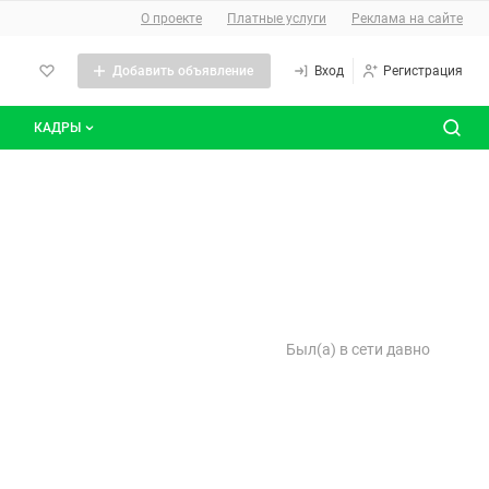
О сайте
О проекте
Платные услуги
Реклама на сайте
Добавить объявление
Вход
Регистрация
КАДРЫ
сты
Все вакансии
Все резюме
Был(а) в сети давно