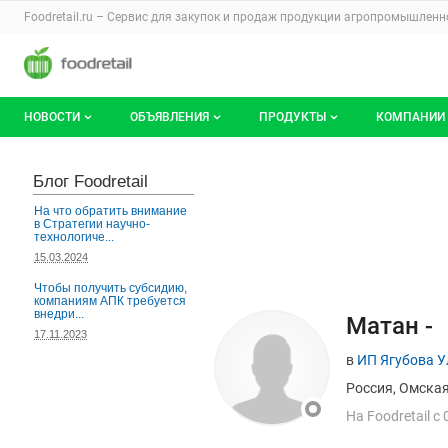
Раздел навигации по сайту foodretail.r
Foodretail.ru – Сервис для закупок и продаж
продукции агропромышленно
Авторизация и меню пользователя
Навигация по разделам сайта foodretail.ru
НОВОСТИ
ОБЪЯВЛЕНИЯ
ПРОДУКТЫ
КОМПАНИИ
Новости рынка
Все объявления
О каталоге брендов
О катало
Блог Foodretail
Документы
Мои объявления
Продукты питания
Каталог 
На что обратить внимание
в Стратегии научно-
технологиче...
Мои продукты и напитки
Премиум
15.03.2024
Чтобы получить субсидию,
компаниям АПК требуется
внедри...
Страница пользо
Данные пользовате
Матан -
17.11.2023
в
ИП Ягубова 
Россия, Омска
На
F
oodretail с