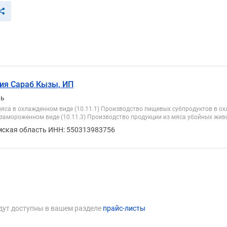
вия Сараб Кызы, ИП
ль
яса в охлажденном виде (10.11.1) Производство пищевых субпродуктов в ох
 замороженном виде (10.11.3) Производство продукции из мяса убойных живо
мская область ИНН: 550313983756
дут доступны в вашем разделе
прайс-листы