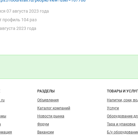
лся
07 августа 2023 года
т профиль 104 раз
 августа 2023 года
о сайту
Е
РАЗДЕЛЫ
ТОВАРЫ И УСЛУ
.ru
Объявления
Напитки, соки, в
Каталог компаний
Услуги
амы
Новости рынка
Оборудование д
а
Форум
Тара и упаковка
рмация
Вакансии
Б/у оборудовани