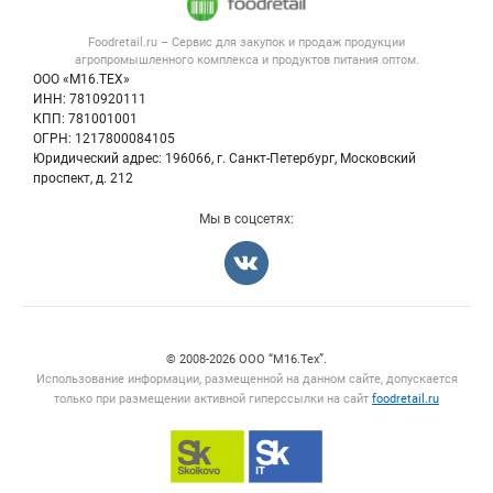
Новости рынка
Услуги
Контактная информация
Форум
Foodretail.ru – Сервис для закупок и продаж
продукции
Оборудование для пищепрома
Политика обработки персональных данных
Вакансии
агропромышленного комплекса и продуктов питания
оптом.
Тара и упаковка
Для СМИ
ООО «М16.ТЕХ»
Блог
ИНН: 7810920111
Б/у оборудование
КПП: 781001001
Вакансии
ОГРН: 1217800084105
Юридический адрес: 196066, г. Санкт-Петербург, Московский
Информация о компаниях
проспект, д. 212
Карта объявлений
Мы в соцсетях:
Счетчики, авторское право, логотипы
© 2008‑2026 ООО “М16.Тех”.
Использование информации, размещенной на данном сайте, допускается
только при размещении активной гиперссылки на сайт
foodretail.ru