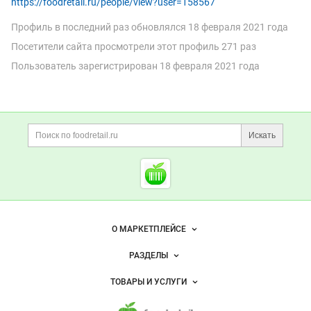
https://foodretail.ru/people/view?user=158567
Профиль в последний раз обновлялся
18 февраля 2021 года
340 ₽
Посетители сайта просмотрели этот профиль 271 раз
Полутуши говядины
Пользователь зарегистрирован
18 февраля 2021 года
Россия
Ростовская область
Таганрог
21 ноя 2022
Дополнительная информация
Заказать
Поиск по сайту и ссы
Искать
Cсылки на полезные проект
Foodretail.ru
— продукты
питания
Важные разделы и контакты
Навигация по сайту
О МАРКЕТПЛЕЙСЕ
Новости Foodretail.ru
РАЗДЕЛЫ
Услуги и цены
Объявления
ТОВАРЫ И УСЛУГИ
Размещение рекламы
Каталог компаний
Напитки, соки, вода
Публичная оферта