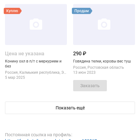
Смотреть объявление
Смотреть объявление
Куплю
Продам
Цена не указана
290 ₽
Конину охл в п/т с меркурием и
Говядина телки, коровы вес туш
без
Россия
Ростовская область
Россия
Калмыкия республика
Элиста
13 июн 2023
5 мар 2025
Заказать
Показать ещё
Смотреть объявление
Продам
Постоянная ссылка на профиль: