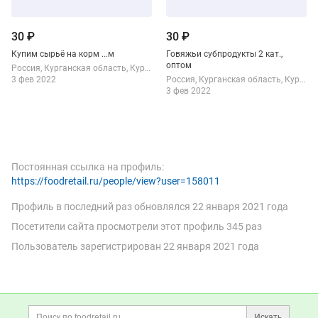
30 ₽
30 ₽
Купим сырьё на корм ...м
Говяжьи субпродукты 2 кат.,
оптом
Россия
Курганская область
Курган
3 фев 2022
Россия
Курганская область
Курган
3 фев 2022
Постоянная ссылка на профиль:
https://foodretail.ru/people/view?user=158011
Профиль в последний раз обновлялся
22 января 2021 года
Посетители сайта просмотрели этот профиль 345 раз
Пользователь зарегистрирован
22 января 2021 года
Дополнительная информация
Поиск по сайту и ссы
Искать